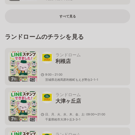
すべて見る
ランドロームのチラシを見る
ランドローム
利根店
9:00～21:00
7
枚
茨城県北相馬郡利根町もえぎ野台2-1-1
ランドローム
大津ヶ丘店
日、月、火、水、木、金、土: 09:00〜21:00
7
枚
千葉県柏市大津ケ丘3-3-1
ランドローム