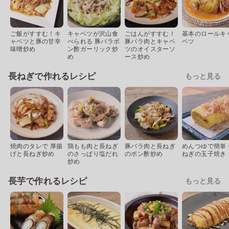
ご飯がすすむ！キ
キャベツが沢山食
ごはんがすすむ！
基本のロールキ
ャベツと豚の甘辛
べられる 豚バラポ
豚バラ肉とキャベ
ベツ
味噌炒め
ン酢ガーリック炒
ツのオイスターソ
め
ース炒め
長ねぎで作れるレシピ
もっと見る
焼肉のタレで 厚揚
鶏もも肉と長ねぎ
豚バラ肉と長ねぎ
めんつゆで簡単 
げと長ねぎ炒め
のさっぱり塩だれ
のポン酢炒め
ねぎの玉子焼き
炒め
長芋で作れるレシピ
もっと見る