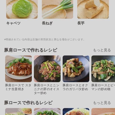
キャベツ
長ねぎ
長芋
※明細されている内容は店舗の実売状況と異なる場合がございます。
豚肩ロースで作れるレシピ
もっと見る
豚肩ロースで スタ
豚肩ロースとニン
豚肩ロースとオク
豚肩ロースとピ
ミナ生姜焼き
ニクの芽のオイス
ラのガリバタ炒め
マンの炒め物
ター炒め
豚ロースで作れるレシピ
もっと見る