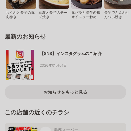
ちくわと長芋の豚
豆腐と長芋のチー
豚バラと長芋の梅
長芋でふんわり 
肉巻き
ズ焼き
オイスター炒め
んぺい焼き
最新のお知らせ
【SNS】インスタグラムのご紹介
2026年01月01日
お知らせをもっと見る
この店舗の近くのチラシ
業務スーパー