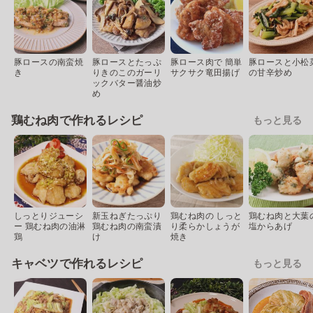
豚ロースの南蛮焼
豚ロースとたっぷ
豚ロース肉で 簡単
豚ロースと小松
き
りきのこのガーリ
サクサク竜田揚げ
の甘辛炒め
ックバター醤油炒
め
鶏むね肉で作れるレシピ
もっと見る
しっとりジューシ
新玉ねぎたっぷり
鶏むね肉の しっと
鶏むね肉と大葉
ー 鶏むね肉の油淋
鶏むね肉の南蛮漬
り柔らかしょうが
塩からあげ
鶏
け
焼き
キャベツで作れるレシピ
もっと見る