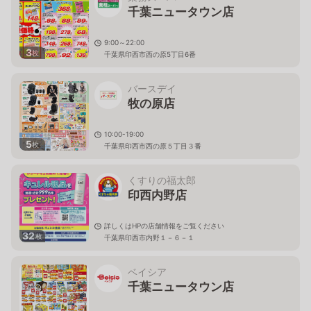
千葉ニュータウン店
9:00～22:00
3
枚
千葉県印西市西の原5丁目6番
バースデイ
牧の原店
10:00-19:00
5
枚
千葉県印西市西の原５丁目３番
くすりの福太郎
印西内野店
詳しくはHPの店舗情報をご覧ください
32
枚
千葉県印西市内野１－６－１
ベイシア
千葉ニュータウン店