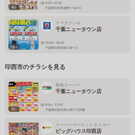
9:00~20:30
4
枚
千葉県印西市泉野1-144-6
ヤマダデンキ
千葉ニュータウン店
10:00～20:00
28
枚
千葉県印西市牧の原1-3
印西市のチラシを見る
業務スーパー
千葉ニュータウン店
9:00～22:00
3
枚
千葉県印西市西の原5丁目6番
スーパーマーケットタイヨー
ビッグハウス印西店