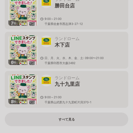
勝田台店
9:00～21:00
7
枚
千葉県佐倉市西志津3-27-12
ランドローム
木下店
日、月、火、水、木、金、土: 09:00〜21:00
6
枚
千葉県印西市大森2492
ランドローム
九十九里店
9:00～21:00
8
枚
千葉県山武郡九十九里町片貝370-1
すべて見る