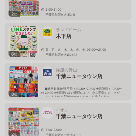
9:00-21:00
2
枚
千葉県印西市大塚3-5
ランドローム
木下店
日、月、火、水、木、金、土: 09:00〜21:00
6
枚
千葉県印西市大森2492
洋服の青山
千葉ニュータウン店
■通常営業時間 平日：10:30〜20:00 土日祝日：10:00〜
20:00 ※土日祝および期間により、急な変動することが
8
枚
ありますので 詳細はホームページを確認ください
千葉県印西市中央南二丁目5番地
イオン
千葉ニュータウン店
8:00-22:00
2
枚
千葉県印西市中央北3-1-1