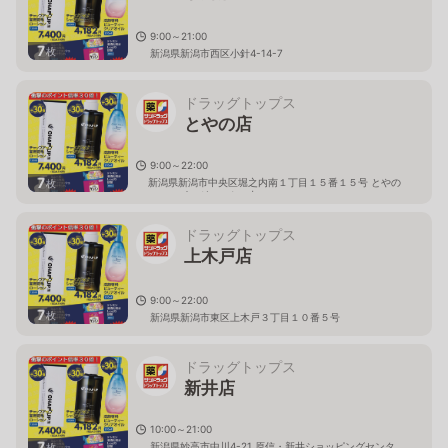
9:00～21:00
7
枚
新潟県新潟市西区小針4-14-7
ドラッグトップス
とやの店
9:00～22:00
7
新潟県新潟市中央区堀之内南１丁目１５番１５号 とやの
枚
ショッピングセンター内
ドラッグトップス
上木戸店
9:00～22:00
7
枚
新潟県新潟市東区上木戸３丁目１０番５号
ドラッグトップス
新井店
10:00～21:00
7
新潟県妙高市中川4-21 原信・新井ショッピングセンタ
枚