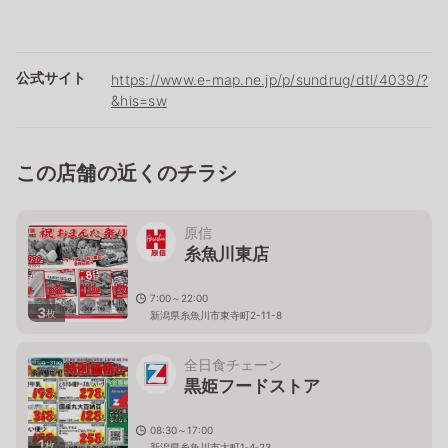
公式サイト
https://www.e-map.ne.jp/p/sundrug/dtl/4039/?
&his=sw
この店舗の近くのチラシ
原信
糸魚川東店
7:00～22:00
3
枚
新潟県糸魚川市東寺町2-11-8
全日食チェーン
黒姫フードストア
08:30～17:00
1
枚
新潟県糸魚川市大町1‐4‐23