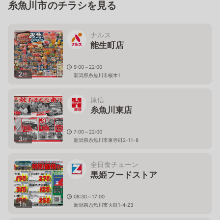
糸魚川市のチラシを見る
ナルス
能生町店
9:00～22:00
2
枚
新潟県糸魚川市桜木1
原信
糸魚川東店
7:00～22:00
3
枚
新潟県糸魚川市東寺町2-11-8
全日食チェーン
黒姫フードストア
08:30～17:00
1
枚
新潟県糸魚川市大町1‐4‐23