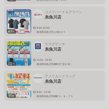
コメリハード＆グリーン
糸魚川店
9:00-20:00
47
枚
新潟県糸魚川市上刈6-2-1
ヤマダデンキ
糸魚川店
10:00～19:30
22
枚
新潟県糸魚川市横町4丁目3-30
アメリカンドラッグ
糸魚川店
8:00～22:00
11
枚
新潟県糸魚川市横町５－６－７５