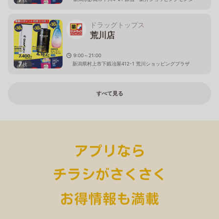
ー内
ドラッグトップス
荒川店
9:00～21:00
7
新潟県村上市下鍛冶屋412-1 荒川ショッピングプラザ
枚
パルティ内
すべて見る