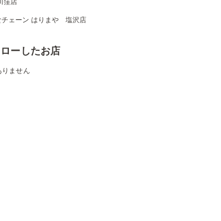
川窪店
食チェーン はりまや 塩沢店
ォローしたお店
ありません