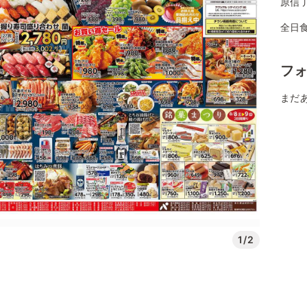
原信 
全日
フ
まだ
1/2