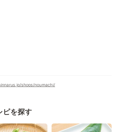
hinnarus.jp/shops/noumachi/
シピを探す