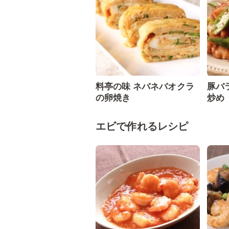
料亭の味 ネバネバオクラ
豚バ
の卵焼き
炒め
エビで作れるレシピ