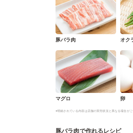
豚バラ肉
オク
マグロ
卵
※明細されている内容は店舗の実売状況と異なる場合がご
豚バラ肉で作れるレシピ