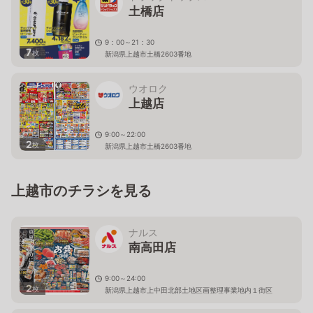
土橋店
9：00～21：30
7
枚
新潟県上越市土橋2603番地
ウオロク
上越店
9:00～22:00
2
枚
新潟県上越市土橋2603番地
上越市のチラシを見る
ナルス
南高田店
9:00～24:00
2
枚
新潟県上越市上中田北部土地区画整理事業地内１街区