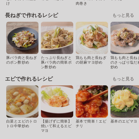
け
肉巻き
長ねぎで作れるレシピ
もっと見る
豚バラ肉と長ねぎ
たっぷり長ねぎと
鶏もも肉と長ねぎ
鶏もも肉と長ね
のポン酢炒め
豚バラ肉の簡単ポ
の胡麻マヨ炒め
のさっぱり塩だ
ン酢炒め
炒め
エビで作れるレシピ
もっと見る
白菜とエビのトロ
【揚げずに簡単】
基本で簡単！エビ
基本のエビマヨ
トロ中華炒め
焼いて和えるエビ
チリ
マヨ