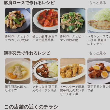
豚肩ロースで作れるレシピ
もっと見る
豚肩ロースとオク
優しい酸味 豚肩ロ
豚肩ロースとピー
レモンソースで
ラのガリバタ炒め
ースで黒酢酢豚
マンの炒め物
っぱり 豚肩ロー
のトンテキ
鶏手羽元で作れるレシピ
もっと見る
鶏手羽元のほっこ
クセになる 鶏手羽
トースターで簡単
鶏手羽元と卵の
りポトフ
元のオーブン焼き
鶏手羽元のタンド
辛煮
リーチキン風
この店舗の近くのチラシ