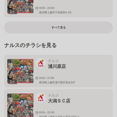
9:00～24:00
2
枚
新潟県上越市子安新田4-55
すべて見る
ナルスのチラシを見る
ナルス
浦川原店
9:00～21:00
2
枚
新潟県上越市浦川原区長走547
ナルス
大潟ＳＣ店
9:00～22:00
2
枚
新潟県上越市大潟区土底浜1055-1