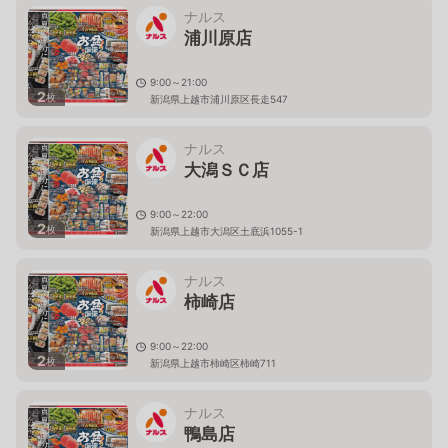
ナルス
浦川原店
9:00～21:00
2
枚
新潟県上越市浦川原区長走547
ナルス
大潟ＳＣ店
9:00～22:00
2
枚
新潟県上越市大潟区土底浜1055-1
ナルス
柿崎店
9:00～22:00
2
枚
新潟県上越市柿崎区柿崎711
ナルス
鴨島店