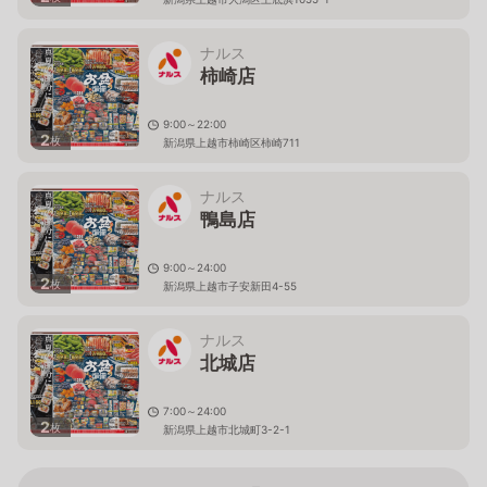
ナルス
柿崎店
9:00～22:00
2
枚
新潟県上越市柿崎区柿崎711
ナルス
鴨島店
9:00～24:00
2
枚
新潟県上越市子安新田4-55
ナルス
北城店
7:00～24:00
2
枚
新潟県上越市北城町3-2-1