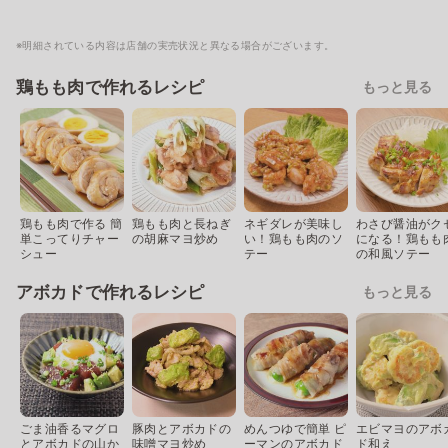
※明細されている内容は店舗の実売状況と異なる場合がございます。
鶏もも肉で作れるレシピ
もっと見る
鶏もも肉で作る 簡
鶏もも肉と長ねぎ
ネギダレが美味し
わさび醤油がク
単こってりチャー
の胡麻マヨ炒め
い！鶏もも肉のソ
になる！鶏もも
シュー
テー
の和風ソテー
アボカドで作れるレシピ
もっと見る
ごま油香るマグロ
豚肉とアボカドの
めんつゆで簡単 ピ
エビマヨのアボ
とアボカドの山か
味噌マヨ炒め
ーマンのアボカド
ド和え