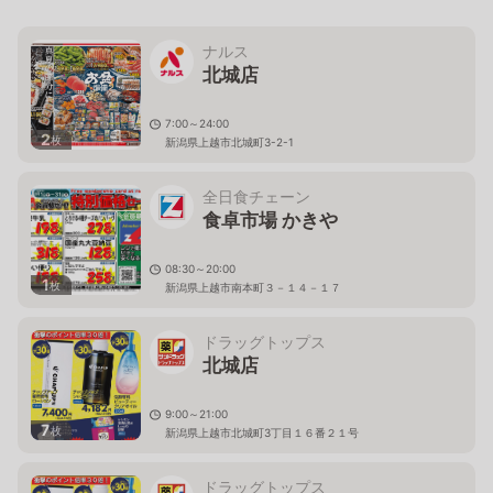
ナルス
北城店
7:00～24:00
2
枚
新潟県上越市北城町3-2-1
全日食チェーン
食卓市場 かきや
08:30～20:00
1
枚
新潟県上越市南本町３－１４－１７
ドラッグトップス
北城店
9:00～21:00
7
枚
新潟県上越市北城町3丁目１６番２１号
ドラッグトップス