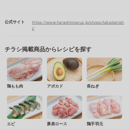
公式サイト
https://www.harashinnarus.jp/shops/takadanish
i/
チラシ掲載商品からレシピを探す
鶏もも肉
アボカド
長ねぎ
エビ
豚肩ロース
鶏手羽元