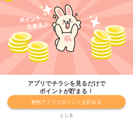
今すぐアプリをダウンロードする
アプリでチラシを見るだけで
ポイントが貯まる！
無料アプリでポイントを貯める
プライバシーポリシー
利用規約
運営会社
サービスに関してのお問い合わせ
チラシ掲載をお考えの方
とじる
Copyright© Kurashiru, Inc. All Rights Reserved.