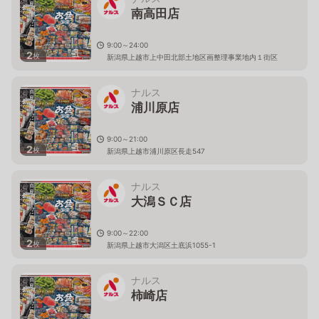
南高田店
9:00～24:00
2
枚
新潟県上越市上中田北部土地区画整理事業地内１街区
ナルス
浦川原店
9:00～21:00
2
枚
新潟県上越市浦川原区長走547
ナルス
大潟ＳＣ店
9:00～22:00
2
枚
新潟県上越市大潟区土底浜1055-1
ナルス
柿崎店