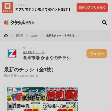
新潟県
上越市
全日食チェーン 食卓市場 ...
スーパー
全日食チェーン
フォロー
食卓市場 かきやのチラシ
最新のチラシ（全1枚）
最終更新：2026/08/01