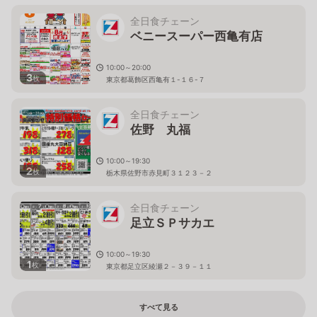
全日食チェーン
ベニースーパー西亀有店
10:00～20:00
3
枚
東京都葛飾区西亀有１-１６-７
全日食チェーン
佐野 丸福
10:00～19:30
2
枚
栃木県佐野市赤見町３１２３－２
全日食チェーン
足立ＳＰサカエ
10:00～19:30
1
枚
東京都足立区綾瀬２－３９－１１
すべて見る