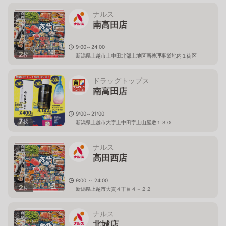
ナルス
南高田店
9:00～24:00
2
枚
新潟県上越市上中田北部土地区画整理事業地内１街区
ドラッグトップス
南高田店
9:00～21:00
7
枚
新潟県上越市大字上中田字上山屋敷１３０
ナルス
高田西店
9:00 ～ 24:00
2
枚
新潟県上越市大貫４丁目４－２２
ナルス
北城店