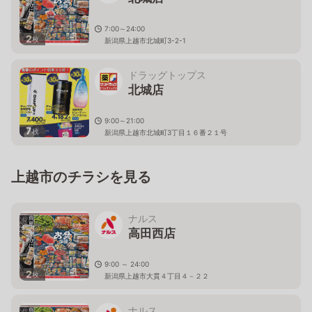
7:00～24:00
2
枚
新潟県上越市北城町3-2-1
ドラッグトップス
北城店
9:00～21:00
7
枚
新潟県上越市北城町3丁目１６番２１号
上越市のチラシを見る
ナルス
高田西店
9:00 ～ 24:00
2
枚
新潟県上越市大貫４丁目４－２２
ナルス