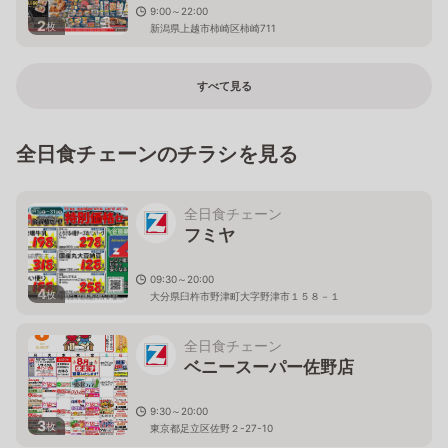
9:00～22:00
2
枚
新潟県上越市柿崎区柿崎711
すべて見る
全日食チェーンのチラシを見る
全日食チェーン
フミヤ
09:30～20:00
4
枚
大分県臼杵市野津町大字野津市１５８－１
全日食チェーン
ベニースーパー佐野店
9:30～20:00
3
枚
東京都足立区佐野２-27-10