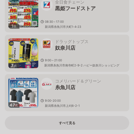
全日食チェーン
黒姫フードストア
08:30～17:00
1
枚
新潟県糸魚川市大町1‐4‐23
ドラッグトップス
奴奈川店
9:00～21:00
7
新潟県糸魚川市南寺町2-9-2 ハピー奴奈川ショッピング
枚
センター内
コメリハード＆グリーン
糸魚川店
9:00-20:00
47
枚
新潟県糸魚川市上刈6-2-1
すべて見る