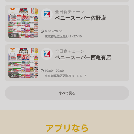
全日食チェーン
ベニースーパー佐野店
9:30～20:00
2
枚
東京都足立区佐野２-27-10
全日食チェーン
ベニースーパー西亀有店
10:00～20:00
2
枚
東京都葛飾区西亀有１-１６-７
すべて見る