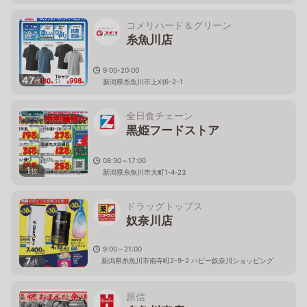
コメリハード＆グリーン
糸魚川店
9:00-20:00
47
枚
新潟県糸魚川市上刈6-2-1
全日食チェーン
黒姫フードストア
08:30～17:00
1
枚
新潟県糸魚川市大町1‐4‐23
ドラッグトップス
奴奈川店
9:00～21:00
7
新潟県糸魚川市南寺町2-9-2 ハピー奴奈川ショッピング
枚
センター内
原信