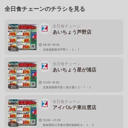
全日食チェーンのチラシを見る
全日食チェーン
あいちょう芦野店
09:30-18:30
2
枚
北海道釧路市芦野１－１－７
全日食チェーン
あいちょう星が浦店
10:00-18:30
2
枚
北海道釧路市星ヶ浦大通り２－７－１
全日食チェーン
アイパルテ東出雲店
10:00～21:00
5
枚
島根県松江市東出雲町錦新町８－１－３