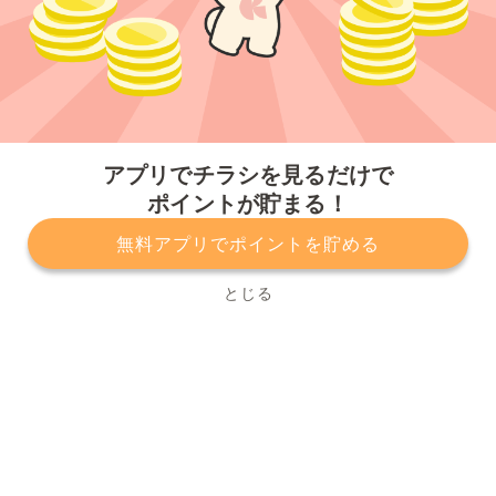
今すぐアプリをダウンロードする
アプリでチラシを見るだけで
ポイントが貯まる！
無料アプリでポイントを貯める
プライバシーポリシー
利用規約
運営会社
サービスに関してのお問い合わせ
チラシ掲載をお考えの方
とじる
Copyright© Kurashiru, Inc. All Rights Reserved.