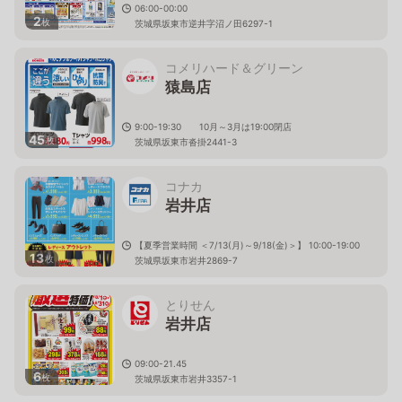
06:00-00:00
2
枚
茨城県坂東市逆井字沼ノ田6297-1
コメリハード＆グリーン
猿島店
9:00-19:30 10月～3月は19:00閉店
45
枚
茨城県坂東市沓掛2441-3
コナカ
岩井店
【夏季営業時間 ＜7/13(月)～9/18(金)＞】 10:00-19:00
13
枚
茨城県坂東市岩井2869-7
とりせん
岩井店
09:00-21.45
6
枚
茨城県坂東市岩井3357-1