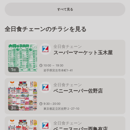
すべて見る
全日食チェーンのチラシを見る
全日食チェーン
スーパーマーケット玉木屋
10:00 ～ 19:30
1
枚
岩手県宮古市本町1-41
全日食チェーン
ベニースーパー佐野店
9:30～20:00
3
枚
東京都足立区佐野２-27-10
全日食チェーン
ベニースーパー西亀有店