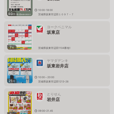
10:00-18:00
93
枚
茨城県坂東市辺田１０９７－７
ヨークベニマル
坂東店
7
枚
茨城県坂東市辺田1104番地1
ヤマダデンキ
坂東岩井店
10:00～20:00
21
枚
茨城県坂東市辺田1213-26
とりせん
岩井店
09:00-21.45