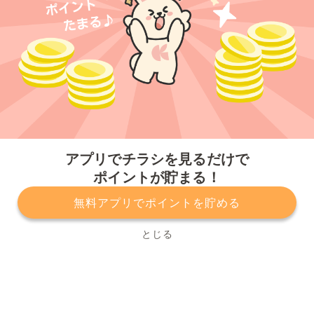
今すぐアプリをダウンロードする
アプリでチラシを見るだけで
ポイントが貯まる！
無料アプリでポイントを貯める
プライバシーポリシー
利用規約
運営会社
サービスに関してのお問い合わせ
チラシ掲載をお考えの方
とじる
Copyright© Kurashiru, Inc. All Rights Reserved.