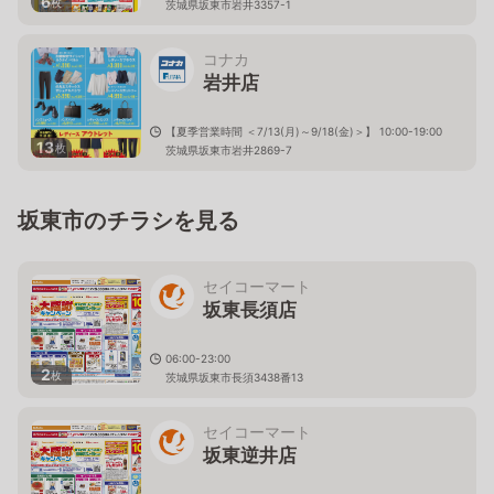
6
枚
茨城県坂東市岩井3357-1
コナカ
岩井店
【夏季営業時間 ＜7/13(月)～9/18(金)＞】 10:00-19:00
13
枚
茨城県坂東市岩井2869-7
坂東市のチラシを見る
セイコーマート
坂東長須店
06:00-23:00
2
枚
茨城県坂東市長須3438番13
セイコーマート
坂東逆井店