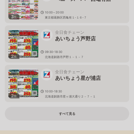
10:00～20:00
3
枚
東京都葛飾区西亀有１-１６-７
全日食チェーン
あいちょう芦野店
09:30-18:30
2
枚
北海道釧路市芦野１－１－７
全日食チェーン
あいちょう星が浦店
10:00-18:30
2
枚
北海道釧路市星ヶ浦大通り２－７－１
すべて見る