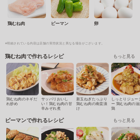
鶏むね肉
ピーマン
卵
※明細されている内容は店舗の実売状況と異なる場合がございます。
鶏むね肉で作れるレシピ
もっと見る
鶏むね肉のネギだ
サッパリおいし
新玉ねぎたっぷり
しっとりジュー
れ炒め
い！鶏むね肉の甘
鶏むね肉の南蛮漬
ー 鶏むね肉の油
辛みぞれ煮
け
鶏
ピーマンで作れるレシピ
もっと見る