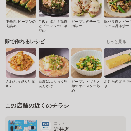
中華風 ピーマンの
ご飯が進む！鶏肉
ピーマンのチーズ
豚バラ肉とピー
肉詰め
とピーマンの中華
肉詰め
ンの塩昆布炒め
炒め
卵で作れるレシピ
もっと見る
ふわふわ卵入り豚
豆腐にふんわり卵
ピーマンとツナと
お弁当の定番 卵
キムチ
あんかけ
卵のオイスター炒
き
め
この店舗の近くのチラシ
コナカ
岩井店