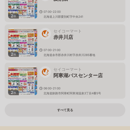
07:00-22:00
2
枚
北海道上川郡愛別町字中央241
セイコーマート
赤井川店
07:00-21:00
2
枚
北海道余市郡赤井川村字赤井川285番地
セイコーマート
阿寒湖バスセンター店
06:00-21:00
2
枚
北海道釧路市阿寒町阿寒湖温泉3丁目4番5号
すべて見る