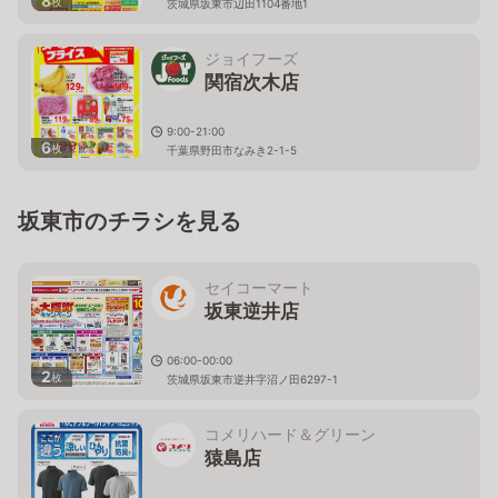
8
枚
茨城県坂東市辺田1104番地1
ジョイフーズ
関宿次木店
9:00-21:00
6
枚
千葉県野田市なみき2-1-5
坂東市のチラシを見る
セイコーマート
坂東逆井店
06:00-00:00
2
枚
茨城県坂東市逆井字沼ノ田6297-1
コメリハード＆グリーン
猿島店