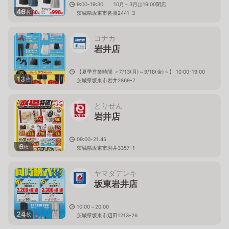
9:00-19:30 10月～3月は19:00閉店
46
枚
茨城県坂東市沓掛2441-3
コナカ
岩井店
【夏季営業時間 ＜7/13(月)～9/18(金)＞】 10:00-19:00
13
枚
茨城県坂東市岩井2869-7
とりせん
岩井店
09:00-21.45
6
枚
茨城県坂東市岩井3357-1
ヤマダデンキ
坂東岩井店
10:00～20:00
24
枚
茨城県坂東市辺田1213-26