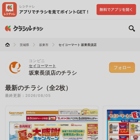
茨城県
坂東市
セイコーマート 坂東長須店
コンビニ
セイコーマート
フォロー
坂東長須店のチラシ
最新のチラシ（全2枚）
最終更新：2026/08/05