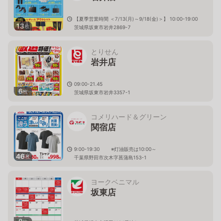
【夏季営業時間 ＜7/13(月)～9/18(金)＞】 10:00-19:00
13
枚
茨城県坂東市岩井2869-7
とりせん
岩井店
09:00-21.45
6
枚
茨城県坂東市岩井3357-1
コメリハード＆グリーン
関宿店
9:00-19:30 ※灯油販売は10:00～
46
枚
千葉県野田市次木字菖蒲島153-1
ヨークベニマル
坂東店