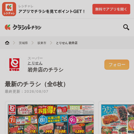
茨城県
坂東市
とりせん 岩井店
スーパー
とりせん
フォロー
岩井店のチラシ
最新のチラシ（全6枚）
最終更新：2026/08/07