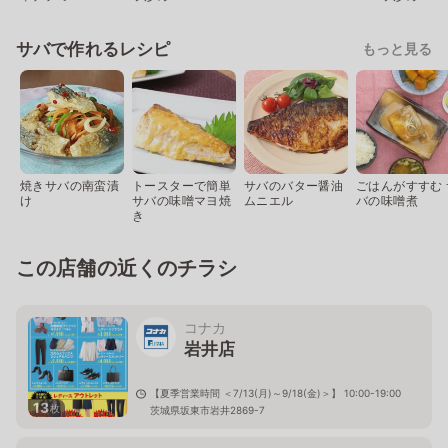
サバで作れるレシピ
もっと見る
焼きサバの南蛮漬
トースターで簡単
サバのバター醤油
ごはんがすすむ 
け
サバの味噌マヨ焼
ムニエル
バの味噌煮
き
この店舗の近くのチラシ
コナカ
岩井店
【夏季営業時間 ＜7/13(月)～9/18(金)＞】 10:00-19:00
13
枚
茨城県坂東市岩井2869-7