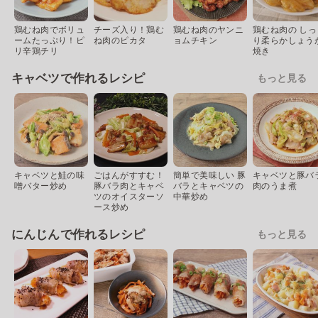
鶏むね肉でボリュ
チーズ入り！鶏む
鶏むね肉のヤンニ
鶏むね肉の しっ
ームたっぷり！ピ
ね肉のピカタ
ョムチキン
り柔らかしょう
リ辛鶏チリ
焼き
キャベツで作れるレシピ
もっと見る
キャベツと鮭の味
ごはんがすすむ！
簡単で美味しい 豚
キャベツと豚バ
噌バター炒め
豚バラ肉とキャベ
バラとキャベツの
肉のうま煮
ツのオイスターソ
中華炒め
ース炒め
にんじんで作れるレシピ
もっと見る