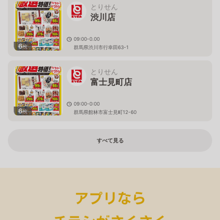
とりせん
渋川店
09:00-0.00
6
枚
群馬県渋川市行幸田63-1
とりせん
富士見町店
09:00-0:00
6
枚
群馬県館林市富士見町12-60
すべて見る