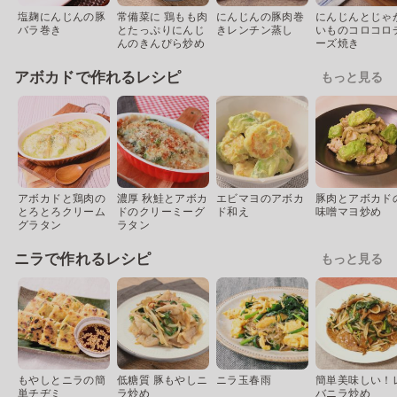
塩麹にんじんの豚
常備菜に 鶏もも肉
にんじんの豚肉巻
にんじんとじゃ
バラ巻き
とたっぷりにんじ
きレンチン蒸し
いものコロコロ
んのきんぴら炒め
ーズ焼き
アボカドで作れるレシピ
もっと見る
アボカドと鶏肉の
濃厚 秋鮭とアボカ
エビマヨのアボカ
豚肉とアボカド
とろとろクリーム
ドのクリーミーグ
ド和え
味噌マヨ炒め
グラタン
ラタン
ニラで作れるレシピ
もっと見る
もやしとニラの簡
低糖質 豚もやしニ
ニラ玉春雨
簡単美味しい！
単チヂミ
ラ炒め
バニラ炒め