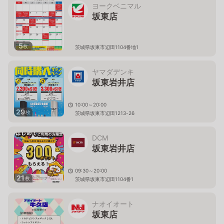
ヨークベニマル
坂東店
5
枚
茨城県坂東市辺田1104番地1
ヤマダデンキ
坂東岩井店
10:00～20:00
29
枚
茨城県坂東市辺田1213-26
DCM
坂東岩井店
09:30～20:00
21
枚
茨城県坂東市辺田1104番1
ナオイオート
坂東店