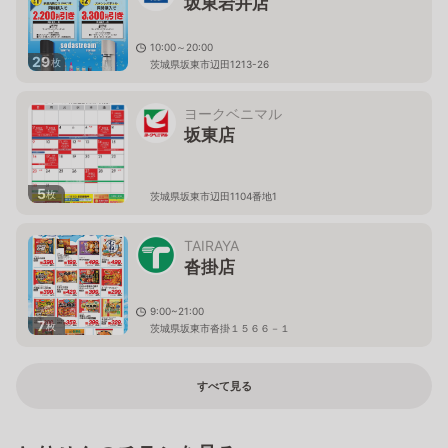
坂東岩井店
10:00～20:00
29
枚
茨城県坂東市辺田1213-26
ヨークベニマル
坂東店
5
枚
茨城県坂東市辺田1104番地1
TAIRAYA
沓掛店
9:00~21:00
7
枚
茨城県坂東市沓掛１５６６－１
すべて見る