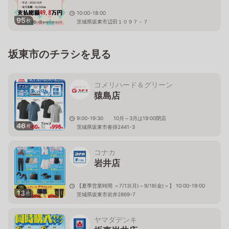
10:00-18:00
95
枚
茨城県坂東市辺田１０９７－７
坂東市のチラシを見る
コメリハード＆グリーン
猿島店
9:00-19:30 10月～3月は19:00閉店
46
枚
茨城県坂東市沓掛2441-3
コナカ
岩井店
【夏季営業時間 ＜7/13(月)～9/18(金)＞】 10:00-19:00
13
枚
茨城県坂東市岩井2869-7
ヤマダデンキ