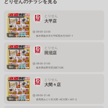
とりせんのチラシを見る
とりせん
大平店
09:00-22:00
6
枚
栃木県栃木市大平町西水代1837-1
とりせん
田沼店
09:00-21:00
6
枚
栃木県佐野市田沼町1336
とりせん
大間々店
09:00-21.45
6
枚
群馬県みどり市大間々町大間々401-3