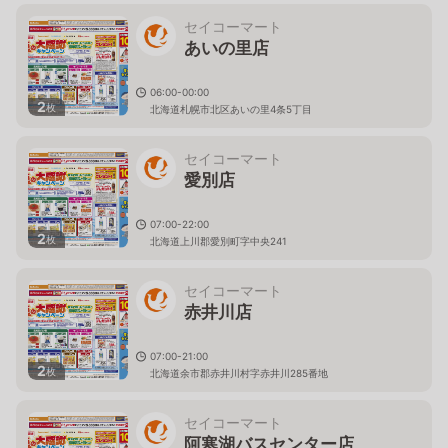
セイコーマート
あいの里店
06:00-00:00
2
枚
北海道札幌市北区あいの里4条5丁目
セイコーマート
愛別店
07:00-22:00
2
枚
北海道上川郡愛別町字中央241
セイコーマート
赤井川店
07:00-21:00
2
枚
北海道余市郡赤井川村字赤井川285番地
セイコーマート
阿寒湖バスセンター店