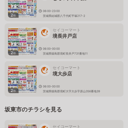
06:00-23:00
2
枚
茨城県結城郡八千代町平塚217-2
セイコーマート
境長井戸店
06:00-00:00
2
枚
茨城県猿島郡境町長井戸731番地11
セイコーマート
境大歩店
06:00-00:00
2
枚
茨城県猿島郡境町大字大歩字原山356番地39
坂東市のチラシを見る
セイコーマート