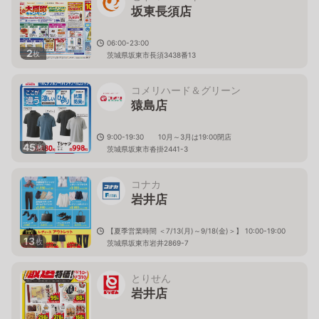
坂東長須店
06:00-23:00
2
枚
茨城県坂東市長須3438番13
コメリハード＆グリーン
猿島店
9:00-19:30 10月～3月は19:00閉店
45
枚
茨城県坂東市沓掛2441-3
コナカ
岩井店
【夏季営業時間 ＜7/13(月)～9/18(金)＞】 10:00-19:00
13
枚
茨城県坂東市岩井2869-7
とりせん
岩井店