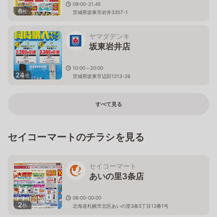
09:00-21.45
6
枚
茨城県坂東市岩井3357-1
ヤマダデンキ
坂東岩井店
10:00～20:00
24
枚
茨城県坂東市辺田1213-26
すべて見る
セイコーマートのチラシを見る
セイコーマート
あいの里3条店
06:00-00:00
2
枚
北海道札幌市北区あいの里3条5丁目13番1号