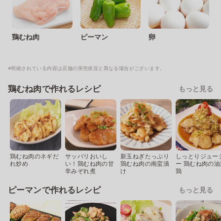
鶏むね肉
ピーマン
卵
※明細されている内容は店舗の実売状況と異なる場合がございます。
鶏むね肉で作れるレシピ
もっと見る
鶏むね肉のネギだ
サッパリおいし
新玉ねぎたっぷり
しっとりジュー
れ炒め
い！鶏むね肉の甘
鶏むね肉の南蛮漬
ー 鶏むね肉の油
辛みぞれ煮
け
鶏
ピーマンで作れるレシピ
もっと見る