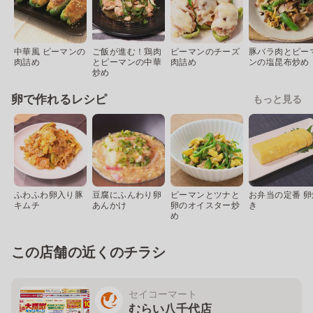
中華風 ピーマンの
ご飯が進む！鶏肉
ピーマンのチーズ
豚バラ肉とピー
肉詰め
とピーマンの中華
肉詰め
ンの塩昆布炒め
炒め
卵で作れるレシピ
もっと見る
ふわふわ卵入り豚
豆腐にふんわり卵
ピーマンとツナと
お弁当の定番 卵
キムチ
あんかけ
卵のオイスター炒
き
め
この店舗の近くのチラシ
セイコーマート
むらい八千代店