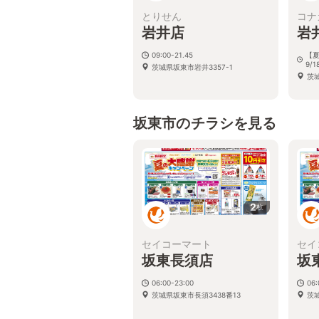
とりせん
コナ
岩井店
岩
09:00-21.45
【夏
9/1
茨城県坂東市岩井3357-1
茨城
坂東市のチラシを見る
2
枚
セイコーマート
セイ
坂東長須店
坂
06:00-23:00
06:
茨城県坂東市長須3438番13
茨