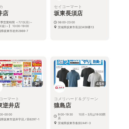
カ
セイコーマート
井店
坂東長須店
季営業時間 ＜7/13(月)～
06:00-23:00
8(金)＞】 10:00-19:00
茨城県坂東市長須3438番13
県坂東市岩井2869-7
2
45
枚
枚
コーマート
コメリハード＆グリーン
東逆井店
猿島店
00-00:00
9:00-19:30 10月～3月は19:00閉
店
城県坂東市逆井字沼ノ田6297-1
茨城県坂東市沓掛2441-3