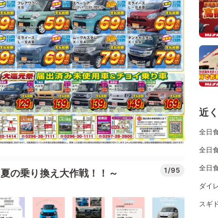
近
全日
全日
全日
1/95
～夏の乗り換え大作戦！！～
ダイ
スギ