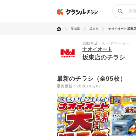
茨城県
坂東市
ナオイオート 坂東
自動車店・カーディーラー
ナオイオート
坂東店のチラシ
最新のチラシ（全95枚）
最終更新：2026/08/07