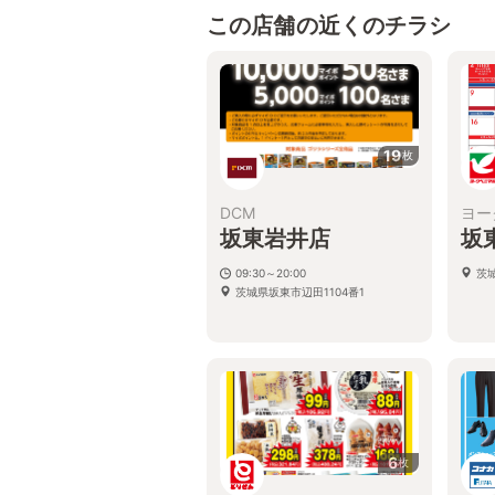
この店舗の近くのチラシ
19
枚
DCM
ヨー
坂東岩井店
坂
09:30～20:00
茨城
茨城県坂東市辺田1104番1
6
枚