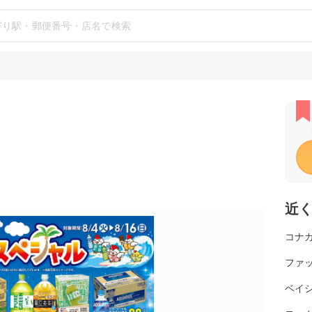
近
コナカ
ファ
ベイ