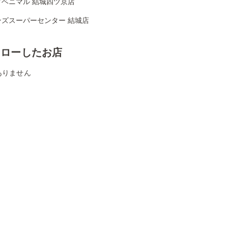
クベニマル 結城四ツ京店
ンズスーパーセンター 結城店
ォローしたお店
ありません