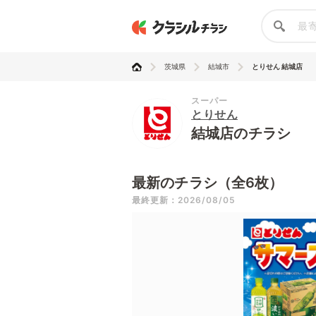
茨城県
結城市
とりせん 結城店
スーパー
とりせん
結城店のチラシ
最新のチラシ（全6枚）
最終更新：2026/08/05