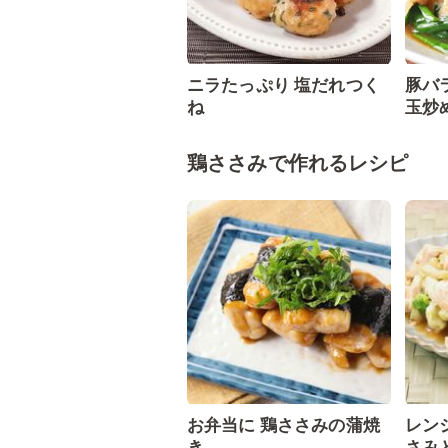
ニラたっぷり 塩だれつく
豚バ
ね
玉炒
鶏ささみで作れるレシピ
お弁当に 鶏ささみの蒲焼
レン
き
さみ