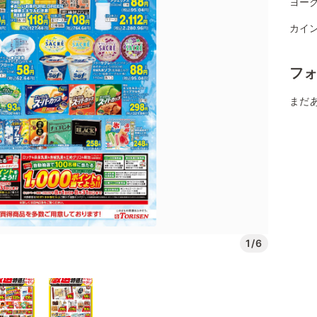
ヨー
カイ
フ
まだ
1/6