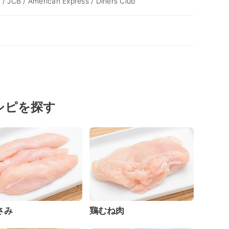
 / JCB / American Express / Diners Club
シピを探す
さみ
鶏むね肉