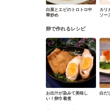
白菜とエビのトロトロ中
カリ
華炒め
ソー
卵で作れるレシピ
お出汁が染みて美味し
白だ
い！卵巾着煮