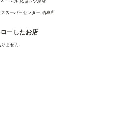
クベニマル 結城四ツ京店
ンズスーパーセンター 結城店
ォローしたお店
ありません