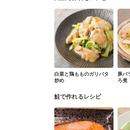
白菜と鶏もものガリバタ
豚バ
炒め
ろ煮
鮭で作れるレシピ