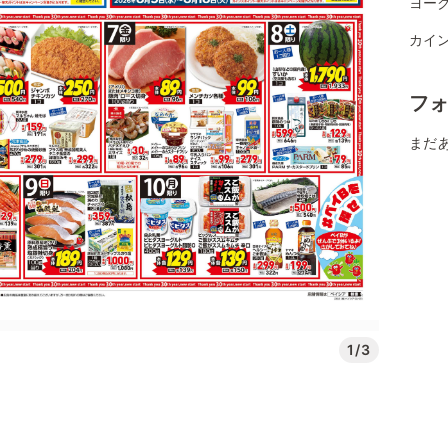
ヨー
カイ
フ
まだ
1/3