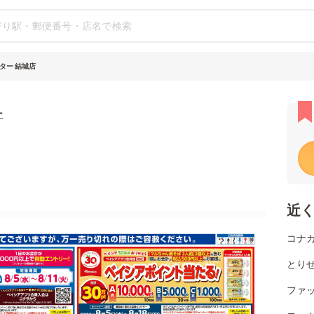
ター 結城店
ー
近
コナカ
とりせ
ファ