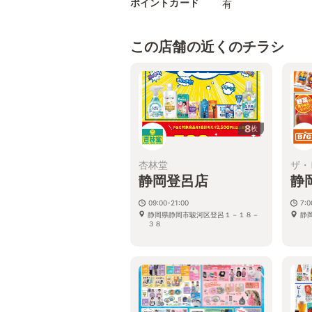
ポイントカード
有
この店舗の近くのチラシ
8
枚
杏林堂
ザ・
静岡登呂店
静
09:00-21:00
7:
静岡県静岡市駿河区登呂１－１８－
静岡
３８