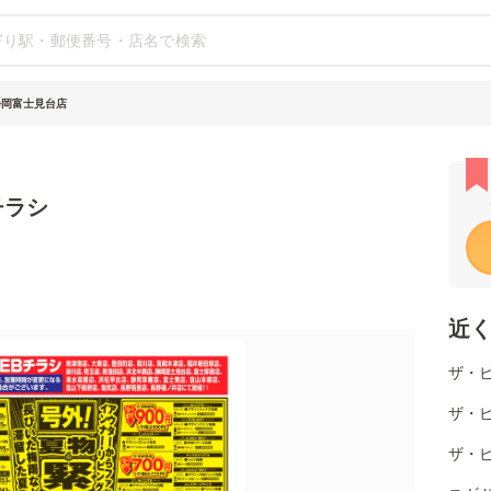
静岡富士見台店
チラシ
近
ザ・
ザ・
ザ・