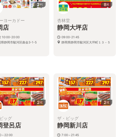
2
8
枚
枚
ーヨーカドー
杏林堂
岡店
静岡大坪店
 10:00-20:00
09:00-21:45
岡県静岡市駿河区曲金3-1-5
静岡県静岡市駿河区大坪町１３－５
る
2
2
枚
枚
ビッグ
ザ・ビッグ
岡登呂店
静岡新川店
00～22:00
7:00～21:45