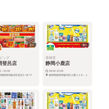
2
8
枚
枚
ビッグ
杏林堂
岡登呂店
静岡小鹿店
00～22:00
09:00-22:00
県静岡市駿河区登呂2-18-17
静岡県静岡市駿河区小鹿２２８－１