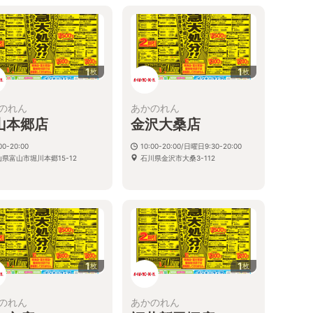
1
1
枚
枚
のれん
あかのれん
山本郷店
金沢大桑店
00-20:00
10:00-20:00/日曜日9:30-20:00
県富山市堀川本郷15-12
石川県金沢市大桑3-112
1
1
枚
枚
のれん
あかのれん