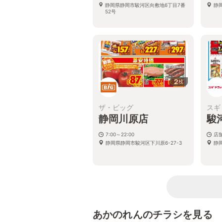
静岡県静岡市駿河区向敷地6丁目7番
静岡
52号
2
枚
ザ・ビッグ
スギ
静岡川原店
駿
7:00～22:00
店
静岡県静岡市駿河区下川原6-27-3
静
あかのれんのチラシを見る