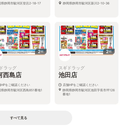
県静岡市駿河区登呂2-18-17
静岡県静岡市駿河区新川2-10-36
2
2
枚
枚
ドラッグ
スギドラッグ
河西島店
池田店
舗HPをご確認ください
店舗HPをご確認ください
岡県静岡市駿河区西島851番地1
静岡県静岡市駿河区池田字長市坪126
番地1
すべて見る