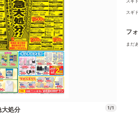
スギ
スギド
フ
まだ
1/1
急大処分