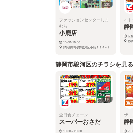
2
枚
ファッションセンターしま
イト
静
むら
小鹿店
全館
静
10:00-19:00
静岡県静岡市駿河区小鹿２３４−１
静岡市駿河区のチラシを見
1
枚
全日食チェーン
ザ・
スーパーおさだ
静
10:00～20:00
7: