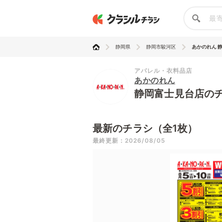
静岡県
静岡市駿河区
あかのれん 
アパレル・衣料品店
あかのれん
静岡富士見台店の
最新のチラシ（全1枚）
最終更新：2026/08/05