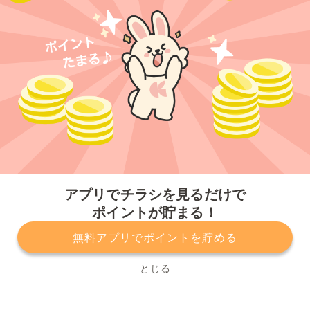
今すぐアプリをダウンロードする
アプリでチラシを見るだけで
ポイントが貯まる！
無料アプリでポイントを貯める
プライバシーポリシー
利用規約
運営会社
サービスに関してのお問い合わせ
チラシ掲載をお考えの方
とじる
Copyright© Kurashiru, Inc. All Rights Reserved.