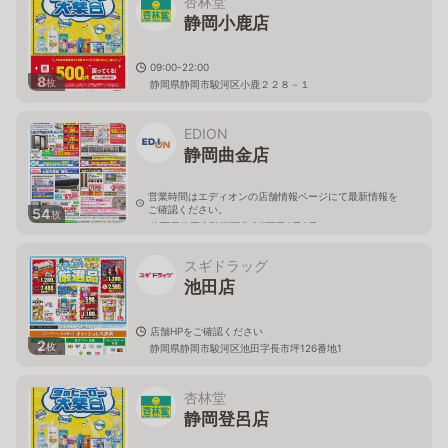
杏林堂
静岡小鹿店
09:00-22:00
8
枚
静岡県静岡市駿河区小鹿２２８－１
EDION
静岡曲金店
営業時間はエディオンの店舗情報ページにて最新情報を
ご確認ください。
54
枚
静岡県静岡市駿河区曲金7丁目8番8号
スギドラッグ
池田店
店舗HPをご確認ください
2
枚
静岡県静岡市駿河区池田字長市坪126番地1
杏林堂
静岡登呂店