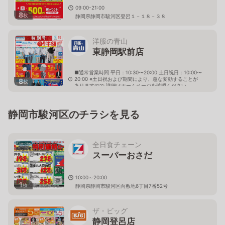
09:00-21:00
8
枚
静岡県静岡市駿河区登呂１－１８－３８
洋服の青山
東静岡駅前店
■通常営業時間 平日：10:30〜20:00 土日祝日：10:00〜
20:00 ※土日祝および期間により、急な変動することが
8
枚
ありますので 詳細はホームページを確認ください
静岡県静岡市駿河区曲金六丁目7番4号
静岡市駿河区のチラシを見る
全日食チェーン
スーパーおさだ
10:00～20:00
1
枚
静岡県静岡市駿河区向敷地6丁目7番52号
ザ・ビッグ
静岡登呂店