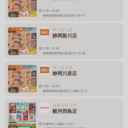
7:00～22:00
2
枚
静岡県静岡市駿河区登呂2-18-17
ザ・ビッグ
静岡新川店
7:00～21:45
2
枚
静岡県静岡市駿河区新川2-10-36
ザ・ビッグ
静岡川原店
7:00～22:00
2
枚
静岡県静岡市駿河区下川原6-27-3
スギドラッグ
駿河西島店
店舗HPをご確認ください
2
枚