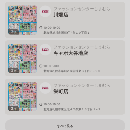
ファッションセンターしまむら
川端店
10:00-19:00
3
枚
北海道旭川市川端町７条１０丁目１
ファッションセンターしまむら
キャポ大谷地店
10:00-20:00
3
枚
北海道札幌市厚別区大谷地東３丁目３−２０
ファッションセンターしまむら
栄町店
10:00-19:00
3
枚
北海道札幌市東区北４２条東１３丁目１−２
すべて見る