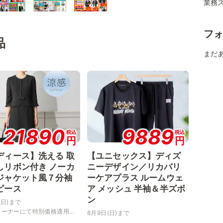
業務
フ
品
まだ
21890
9889
税込
税込
円
円
ディース】洗える 取
【ユニセックス】ディズ
しリボン付き ノーカ
ニーデザイン／リカバリ
ジャケット風７分袖
ーケアプラス ルームウェ
ピース
ア メッシュ 半袖＆半ズボ
ン
(日)まで
ーナーにて特別価格適用...
8月9日(日)まで