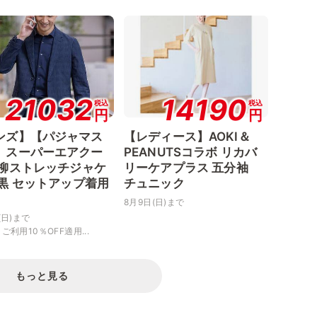
21032
14190
税込
税込
円
円
ンズ】【パジャマス
【レディース】AOKI＆
】スーパーエアクー
PEANUTSコラボ リカバ
楊柳ストレッチジャケ
リーケアプラス 五分袖
 黒 セットアップ着用
チュニック
8月9日(日)まで
(日)まで
ご利用10％OFF適用...
もっと見る