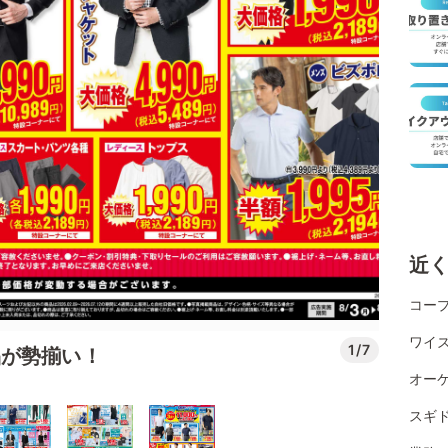
近
コー
ワイ
1/7
品が勢揃い！
オー
スギ