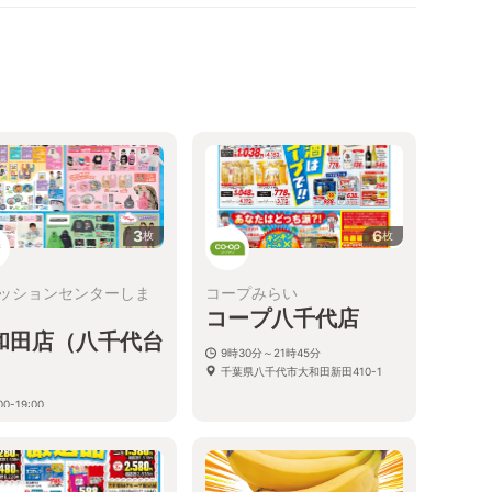
3
6
枚
枚
ッションセンターしま
コープみらい
コープ八千代店
和田店（八千代台
9時30分～21時45分
）
千葉県八千代市大和田新田410-1
00-19:00
葉県八千代市大和田新田３４４