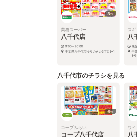
3
枚
業務スーパー
スギ
八千代店
八
9:00～20:00
店
千葉県八千代市ゆりのき台3丁目9-1
千
3号
八千代市のチラシを見る
6
枚
コープみらい
ワイ
コープ八千代店
八