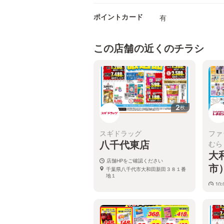
ポイントカード
有
この店舗の近くのチラシ
2
枚
スギドラッグ
ファ
八千代東店
むら
大
店舗HPをご確認ください
市
千葉県八千代市大和田新田３８１番
地１
10:
千
−４