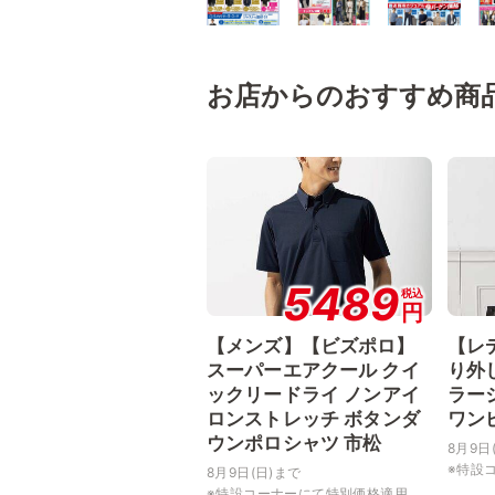
お店からのおすすめ商
5489
税込
円
【メンズ】【ビズポロ】
【レ
スーパーエアクール クイ
り外
ックリードライ ノンアイ
ラー
ロンストレッチ ボタンダ
ワン
ウンポロシャツ 市松
8月9日
※特設コ
8月9日(日)まで
※特設コーナーにて特別価格適用...