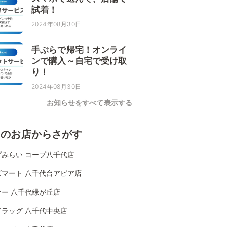
試着！
2024年08月30日
手ぶらで帰宅！オンライ
ンで購入～自宅で受け取
り！
2024年08月30日
お知らせをすべて表示する
くのお店からさがす
プみらい コープ八千代店
ズマート 八千代台アピア店
ケー 八千代緑が丘店
ドラッグ 八千代中央店