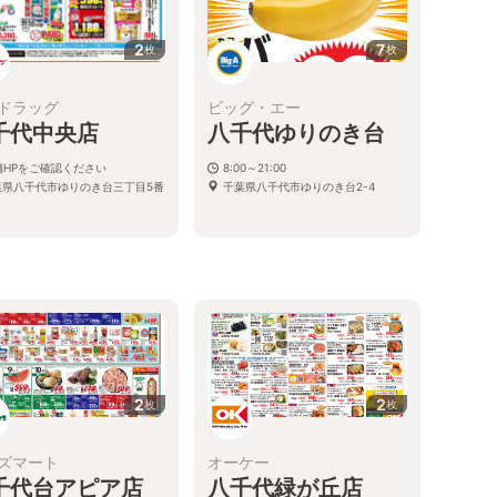
2
7
枚
枚
ドラッグ
ビッグ・エー
千代中央店
八千代ゆりのき台
舗HPをご確認ください
8:00～21:00
葉県八千代市ゆりのき台三丁目5番
千葉県八千代市ゆりのき台2-4
2
2
枚
枚
ズマート
オーケー
千代台アピア店
八千代緑が丘店