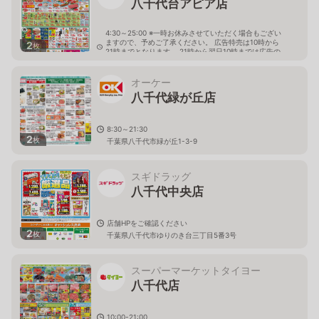
八千代台アピア店
4:30～25:00 ※一時お休みさせていただく場合もござい
ますので、予めご了承ください。 広告特売は10時から
2
枚
21時までとなります。 21時から翌日10時までは広告の
価格と異なる場合がございます。
千葉県八千代市八千代台北１－１－１ 八千代台ＡＰＩ
オーケー
Ａビル 地下１階
八千代緑が丘店
8:30～21:30
2
枚
千葉県八千代市緑が丘1-3-9
スギドラッグ
八千代中央店
店舗HPをご確認ください
2
枚
千葉県八千代市ゆりのき台三丁目5番3号
スーパーマーケットタイヨー
八千代店
10:00-21:00