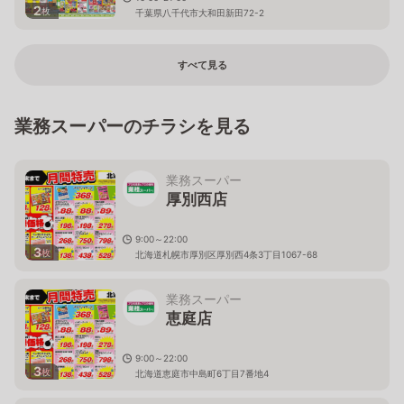
2
枚
千葉県八千代市大和田新田72-2
すべて見る
業務スーパーのチラシを見る
業務スーパー
厚別西店
9:00～22:00
3
枚
北海道札幌市厚別区厚別西4条3丁目1067-68
業務スーパー
恵庭店
9:00～22:00
3
枚
北海道恵庭市中島町6丁目7番地4