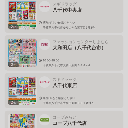
スギドラッグ
八千代中央店
店舗HPをご確認ください
2
枚
千葉県八千代市ゆりのき台三丁目5番3号
ファッションセンターしまむら
大和田店（八千代台市）
10:00-19:00
2
枚
千葉県八千代市大和田新田３４４−４
スギドラッグ
八千代東店
店舗HPをご確認ください
2
枚
千葉県八千代市大和田新田３８１番地１
コープみらい
コープ八千代店