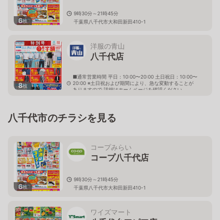
9時30分～21時45分
6
枚
千葉県八千代市大和田新田410-1
洋服の青山
八千代店
■通常営業時間 平日：10:00〜20:00 土日祝日：10:00〜
20:00 ※土日祝および期間により、急な変動することが
8
枚
ありますので 詳細はホームページを確認ください
千葉県八千代市村上南二丁目1番5
八千代市のチラシを見る
コープみらい
コープ八千代店
9時30分～21時45分
6
枚
千葉県八千代市大和田新田410-1
ワイズマート