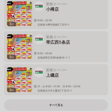
業務スーパー
小樽店
9:00～22:00
3
枚
北海道小樽市稲穂5丁目10-1
業務スーパー
帯広西5条店
9:00～20:00
3
枚
北海道帯広市西5条南18-7-7
業務スーパー
上磯店
月～土:9:00～21:00 日:9:00～20:00
3
枚
北海道北斗市七重浜7丁目12-1
すべて見る