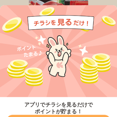
今すぐアプリをダウンロードする
アプリでチラシを見るだけで
ポイントが貯まる！
無料アプリでポイントを貯める
プライバシーポリシー
利用規約
運営会社
サービスに関してのお問い合わせ
チラシ掲載をお考えの方
とじる
Copyright© Kurashiru, Inc. All Rights Reserved.