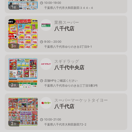
10:00-19:00
1
枚
千葉県八千代市大和田新田３４４−４
業務スーパー
八千代店
9:00～20:00
3
枚
千葉県八千代市ゆりのき台3丁目9-1
スギドラッグ
八千代中央店
店舗HPをご確認ください
2
枚
千葉県八千代市ゆりのき台三丁目5番3号
スーパーマーケットタイヨー
八千代店
10:00-21:00
2
枚
千葉県八千代市大和田新田72-2