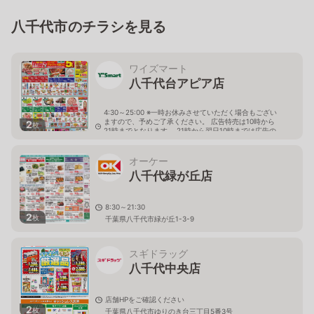
八千代市のチラシを見る
ワイズマート
八千代台アピア店
4:30～25:00 ※一時お休みさせていただく場合もござい
ますので、予めご了承ください。 広告特売は10時から
2
枚
21時までとなります。 21時から翌日10時までは広告の
価格と異なる場合がございます。
千葉県八千代市八千代台北１－１－１ 八千代台ＡＰＩ
オーケー
Ａビル 地下１階
八千代緑が丘店
8:30～21:30
2
枚
千葉県八千代市緑が丘1-3-9
スギドラッグ
八千代中央店
店舗HPをご確認ください
2
枚
千葉県八千代市ゆりのき台三丁目5番3号