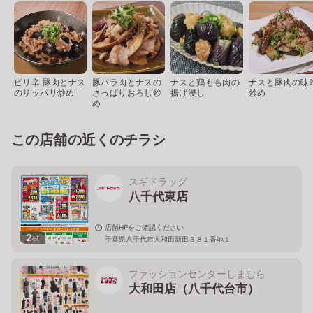
ピリ辛 豚肉とナス
豚バラ肉とナスの
ナスと鶏もも肉の
ナスと豚肉の味
のサッパリ炒め
さっぱりおろし炒
揚げ浸し
炒め
め
この店舗の近くのチラシ
スギドラッグ
八千代東店
店舗HPをご確認ください
2
枚
千葉県八千代市大和田新田３８１番地１
ファッションセンターしまむら
大和田店（八千代台市）