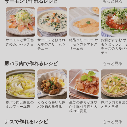
サーモンで作れるレシピ
もっと見る
サーモンと新玉ね
サーモンとほうれ
絶品クリーミー サ
お酒がすすむ サ
ぎのカルパッチョ
ん草のクリームシ
ーモンのトマトク
モンとカッテー
チュー
リーム煮
チーズのカルパ
チョ
豚バラ肉で作れるレシピ
もっと見る
豚バラ肉と白菜の
くるくる巻いた豚
生姜の香りが爽や
豚バラ肉と白菜
ミルフィーユ鍋
バラ肉の角煮風
か！豚バラ肉と大
とろとろ煮
根の生姜煮
ナスで作れるレシピ
もっと見る