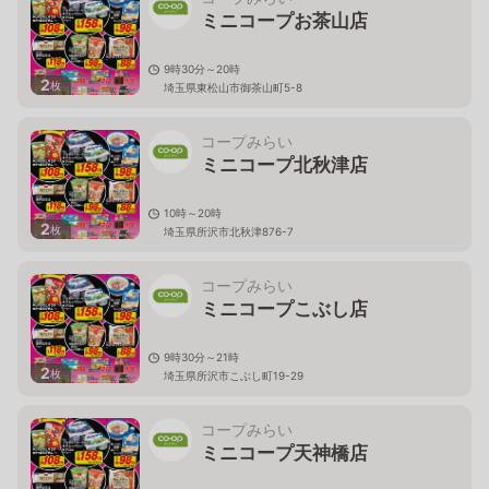
ミニコープお茶山店
9時30分～20時
2
枚
埼玉県東松山市御茶山町5-8
コープみらい
ミニコープ北秋津店
10時～20時
2
枚
埼玉県所沢市北秋津876-7
コープみらい
ミニコープこぶし店
9時30分～21時
2
枚
埼玉県所沢市こぶし町19-29
コープみらい
ミニコープ天神橋店