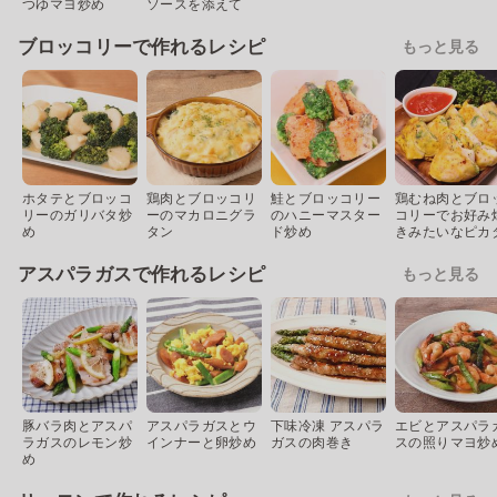
つゆマヨ炒め
ソースを添えて
ブロッコリーで作れるレシピ
もっと見る
ホタテとブロッコ
鶏肉とブロッコリ
鮭とブロッコリー
鶏むね肉とブロ
リーのガリバタ炒
ーのマカロニグラ
のハニーマスター
コリーでお好み
め
タン
ド炒め
きみたいなピカ
アスパラガスで作れるレシピ
もっと見る
豚バラ肉とアスパ
アスパラガスとウ
下味冷凍 アスパラ
エビとアスパラ
ラガスのレモン炒
インナーと卵炒め
ガスの肉巻き
スの照りマヨ炒
め