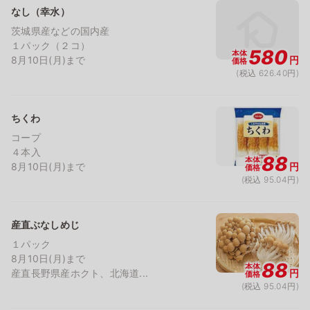
なし（幸水）
茨城県産などの国内産
１パック（２コ）
580
本体
8月10日(月)まで
円
価格
(税込 626.40円)
ちくわ
コープ
４本入
88
本体
8月10日(月)まで
円
価格
(税込 95.04円)
産直ぶなしめじ
１パック
8月10日(月)まで
88
本体
産直長野県産ホクト、北海道...
円
価格
(税込 95.04円)