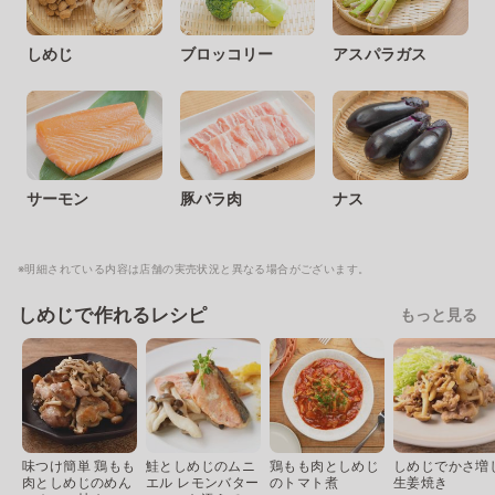
しめじ
ブロッコリー
アスパラガス
サーモン
豚バラ肉
ナス
※明細されている内容は店舗の実売状況と異なる場合がございます。
しめじで作れるレシピ
もっと見る
味つけ簡単 鶏もも
鮭としめじのムニ
鶏もも肉としめじ
しめじでかさ増
肉としめじのめん
エル レモンバター
のトマト煮
生姜焼き