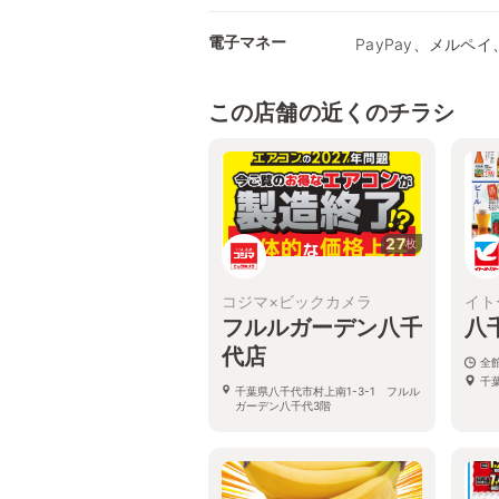
電子マネー
PayPay、メルペイ、
この店舗の近くのチラシ
27
枚
コジマ×ビックカメラ
イト
フルルガーデン八千
八
代店
全館
千葉
千葉県八千代市村上南1-3-1 フルル
ガーデン八千代3階