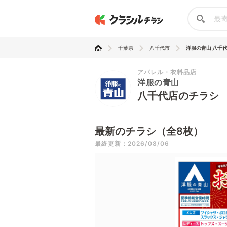
千葉県
八千代市
洋服の青山 八千
アパレル・衣料品店
洋服の青山
八千代店のチラシ
最新のチラシ（全8枚）
最終更新：2026/08/06