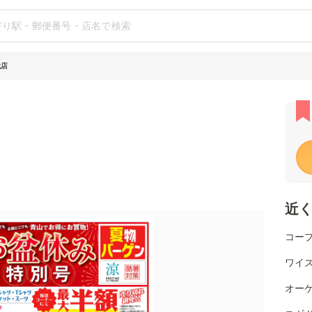
代店
近
コー
ワイ
オー