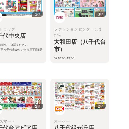
2
3
枚
枚
ドラッグ
ファッションセンターしま
千代中央店
むら
大和田店（八千代台
舗HPをご確認ください
市）
葉県八千代市ゆりのき台三丁目5番
10:00-19:00
千葉県八千代市大和田新田３４４
−４
2
2
枚
枚
ズマート
オーケー
千代台アピア店
八千代緑が丘店