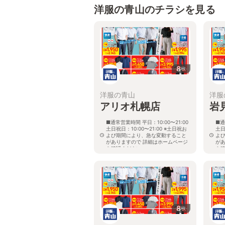
洋服の青山のチラシを見る
8
枚
洋服の青山
洋服
アリオ札幌店
岩
■通常営業時間 平日：10:00〜21:00
■通
土日祝日：10:00〜21:00 ※土日祝お
土日
よび期間により、急な変動すること
よ
がありますので 詳細はホームページ
が
を確認ください
を
北海道札幌市東区北七条東九丁目2番
北
20号 アリオ札幌３階
8
枚