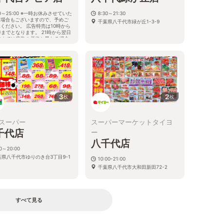
30～25:00 ※一時お休みさせていた
8:30～21:30
く場合もございますので、予めご
千葉県八千代市緑が丘1-3-9
ください。 広告特売は10時から
時までとなります。 21時から翌日
時までは広告の価格と異なる場合
ございます。
葉県八千代市八千代台北１－１－
 八千代台ＡＰＩＡビル 地下１
3
2
枚
枚
スーパー
スーパーマーケットタイヨ
千代店
ー
八千代店
00～20:00
葉県八千代市ゆりのき台3丁目9-1
10:00-21:00
千葉県八千代市大和田新田72-2
すべて見る