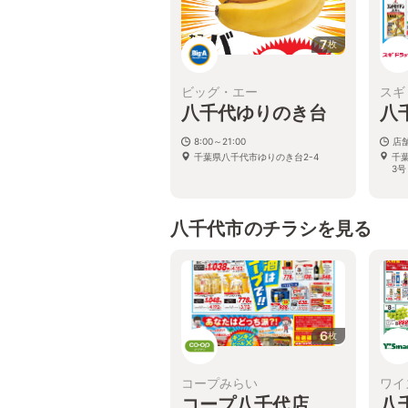
7
枚
ビッグ・エー
スギ
八千代ゆりのき台
八
8:00～21:00
店
千葉県八千代市ゆりのき台2-4
千
3号
八千代市のチラシを見る
6
枚
コープみらい
ワイ
コープ八千代店
八