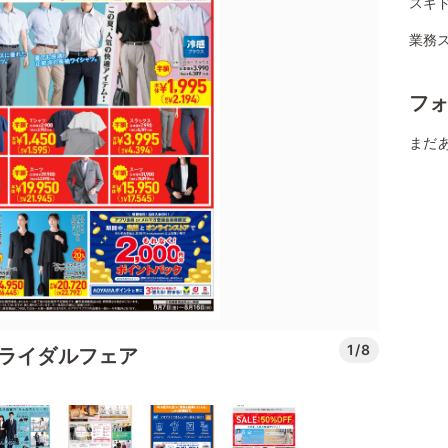
スギ
業務
フ
まだ
1/8
ブライダルフェア