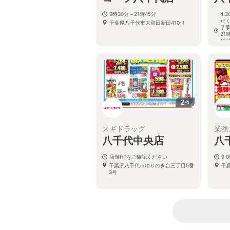
9時30分～21時45分
4:
だ
千葉県八千代市大和田新田410-1
了承
21
10
が
千
１
階
2
枚
スギドラッグ
業務
八千代中央店
八
店舗HPをご確認ください
9:
千葉県八千代市ゆりのき台三丁目5番
千
3号