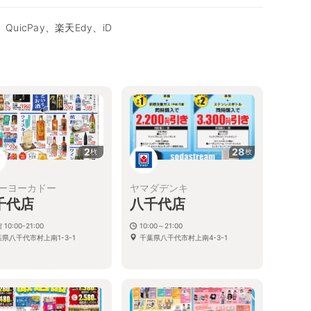
QuicPay、楽天Edy、iD
2
28
枚
枚
ーヨーカドー
ヤマダデンキ
千代店
八千代店
 10:00-21:00
10:00～21:00
県八千代市村上南1-3-1
千葉県八千代市村上南4-3-1