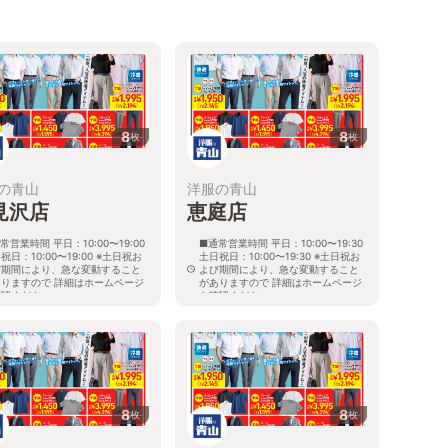
8
8
枚
枚
の青山
洋服の青山
見沢店
恵庭店
常営業時間 平日：10:00〜19:00
■通常営業時間 平日：10:00〜19:30
祝日：10:00〜19:00 ※土日祝お
土日祝日：10:00〜19:30 ※土日祝お
び期間により、急な変動すること
よび期間により、急な変動すること
ありますので 詳細はホームページ
がありますので 詳細はホームページ
確認ください
を確認ください
海道岩見沢市大和二条八丁目6番地
北海道恵庭市黄金南六丁目10番地の
5
8
8
枚
枚