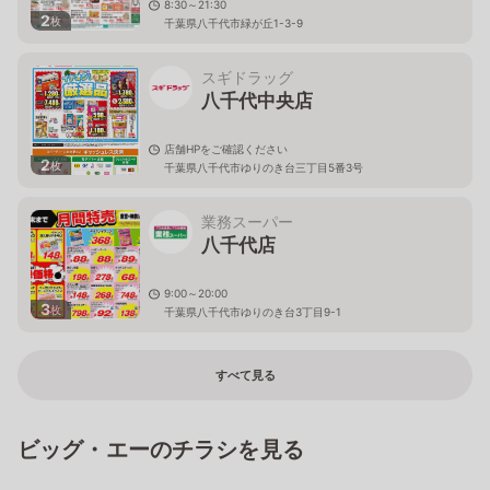
8:30～21:30
2
枚
千葉県八千代市緑が丘1-3-9
スギドラッグ
八千代中央店
店舗HPをご確認ください
2
枚
千葉県八千代市ゆりのき台三丁目5番3号
業務スーパー
八千代店
9:00～20:00
3
枚
千葉県八千代市ゆりのき台3丁目9-1
すべて見る
ビッグ・エーのチラシを見る