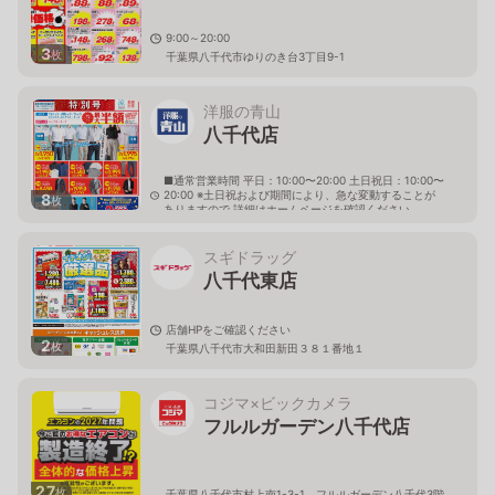
9:00～20:00
3
枚
千葉県八千代市ゆりのき台3丁目9-1
洋服の青山
八千代店
■通常営業時間 平日：10:00〜20:00 土日祝日：10:00〜
20:00 ※土日祝および期間により、急な変動することが
8
枚
ありますので 詳細はホームページを確認ください
千葉県八千代市村上南二丁目1番5
スギドラッグ
八千代東店
店舗HPをご確認ください
2
枚
千葉県八千代市大和田新田３８１番地１
コジマ×ビックカメラ
フルルガーデン八千代店
27
枚
千葉県八千代市村上南1-3-1 フルルガーデン八千代3階