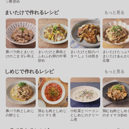
ン酢炒め
まいたけで作れるレシピ
もっと見る
豚バラ肉とまいた
まいたけと豚肉と
まいたけと鮭のバ
まいたけたっぷ
けのごまダレ和え
ふわふわ卵の中華
ターしょうゆ焼き
まいたけあんか
炒め
豆腐
しめじで作れるレシピ
もっと見る
豚バラ肉としめじ
鶏もも肉としめじ
小松菜とベーコン
鶏むね肉としめ
の卵とじ
のトマト煮
としめじのクリー
のオイマヨ炒め
ム煮