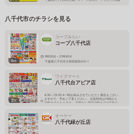
八千代市のチラシを見る
コープみらい
コープ八千代店
9時30分～21時45分
6
枚
千葉県八千代市大和田新田410-1
ワイズマート
八千代台アピア店
4:30～25:00 ※一時お休みさせていただく場合もござい
ますので、予めご了承ください。 広告特売は10時から
2
枚
21時までとなります。 21時から翌日10時までは広告の
価格と異なる場合がございます。
千葉県八千代市八千代台北１－１－１ 八千代台ＡＰＩ
オーケー
Ａビル 地下１階
八千代緑が丘店