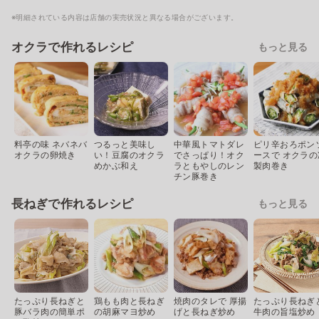
※明細されている内容は店舗の実売状況と異なる場合がございます。
オクラで作れるレシピ
もっと見る
料亭の味 ネバネバ
つるっと美味し
中華風トマトダレ
ピリ辛おろポン
オクラの卵焼き
い！豆腐のオクラ
でさっぱり！オク
ースで オクラの
めかぶ和え
ラともやしのレン
製肉巻き
チン豚巻き
長ねぎで作れるレシピ
もっと見る
たっぷり長ねぎと
鶏もも肉と長ねぎ
焼肉のタレで 厚揚
たっぷり長ねぎ
豚バラ肉の簡単ポ
の胡麻マヨ炒め
げと長ねぎ炒め
牛肉の旨塩炒め