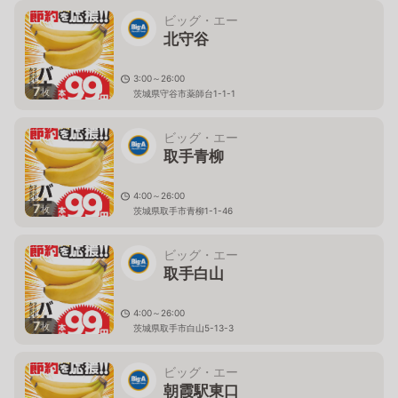
ビッグ・エー
北守谷
3:00～26:00
7
枚
茨城県守谷市薬師台1-1-1
ビッグ・エー
取手青柳
4:00～26:00
7
枚
茨城県取手市青柳1-1-46
ビッグ・エー
取手白山
4:00～26:00
7
枚
茨城県取手市白山5-13-3
ビッグ・エー
朝霞駅東口