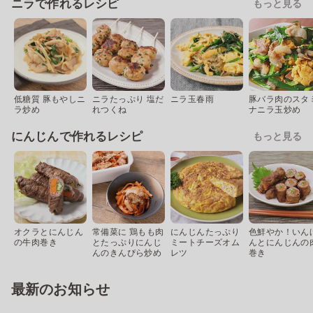
ニラで作れるレシピ
もっと見る
低糖質 豚もやしニ
ニラたっぷり 塩だ
ニラ玉春雨
豚バラ肉のスタ
ラ炒め
れつくね
ナニラ玉炒め
にんじんで作れるレシピ
もっと見る
オクラとにんじん
常備菜に 鶏もも肉
にんじんたっぷり
色鮮やか！いん
の牛肉巻き
とたっぷりにんじ
ミートチーズオム
んとにんじんの
んのきんぴら炒め
レツ
巻き
最新のお知らせ