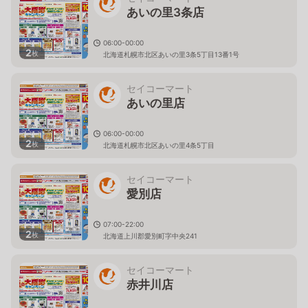
あいの里3条店
06:00-00:00
2
枚
北海道札幌市北区あいの里3条5丁目13番1号
セイコーマート
あいの里店
06:00-00:00
2
枚
北海道札幌市北区あいの里4条5丁目
セイコーマート
愛別店
07:00-22:00
2
枚
北海道上川郡愛別町字中央241
セイコーマート
赤井川店