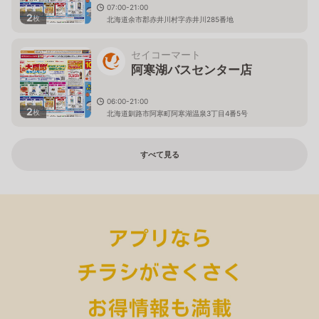
07:00-21:00
2
枚
北海道余市郡赤井川村字赤井川285番地
セイコーマート
阿寒湖バスセンター店
06:00-21:00
2
枚
北海道釧路市阿寒町阿寒湖温泉3丁目4番5号
すべて見る