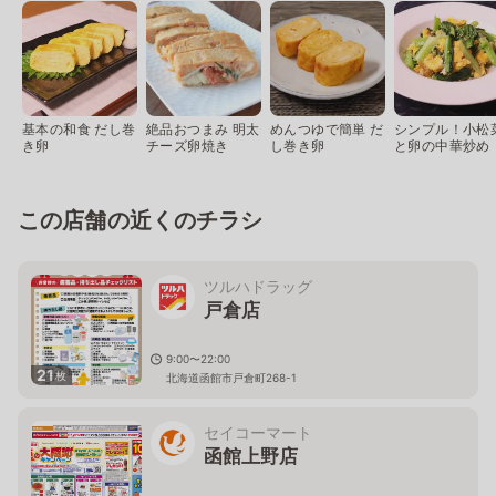
基本の和食 だし巻
絶品おつまみ 明太
めんつゆで簡単 だ
シンプル！小松
き卵
チーズ卵焼き
し巻き卵
と卵の中華炒め
この店舗の近くのチラシ
ツルハドラッグ
戸倉店
9:00〜22:00
21
枚
北海道函館市戸倉町268-1
セイコーマート
函館上野店