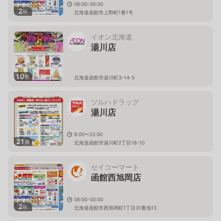
06:00-00:00
2
枚
北海道函館市上野町1番1号
イオン北海道
湯川店
10
枚
北海道函館市湯川町3-14-5
ツルハドラッグ
湯川店
9:00〜22:00
21
枚
北海道函館市湯川町2丁目18-10
セイコーマート
函館西旭岡店
06:00-00:00
2
枚
北海道函館市西旭岡町1丁目31番地13