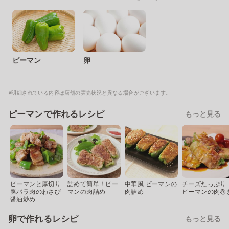
ピーマン
卵
※明細されている内容は店舗の実売状況と異なる場合がございます。
ピーマンで作れるレシピ
もっと見る
ピーマンと厚切り
詰めて簡単！ピー
中華風 ピーマンの
チーズたっぷり
豚バラ肉のわさび
マンの肉詰め
肉詰め
ピーマンの肉巻
醤油炒め
卵で作れるレシピ
もっと見る