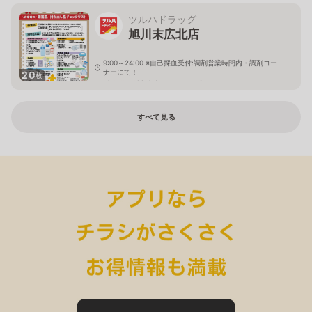
ツルハドラッグ
旭川末広北店
9:00～24:00 ※自己採血受付:調剤営業時間内・調剤コー
ナーにて！
20
枚
北海道旭川市末広1条10丁目1番20号
すべて見る