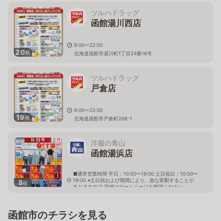
ツルハドラッグ
函館湯川西店
9:00〜22:00
20
枚
北海道函館市湯川町1丁目24番16号
ツルハドラッグ
戸倉店
9:00〜22:00
19
枚
北海道函館市戸倉町268-1
洋服の青山
函館湯浜店
■通常営業時間 平日：10:00〜19:00 土日祝日：10:00〜
19:00 ※土日祝および期間により、急な変動することが
8
枚
ありますので 詳細はホームページを確認ください
北海道函館市湯浜町15番1号
函館市のチラシを見る