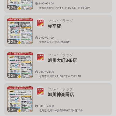
9:00〜22:00
20
枚
北海道札幌市北区あいの里2条6丁目1番28号
ツルハドラッグ
赤平店
9:00〜21:00
20
枚
北海道赤平市字赤平540番1
ツルハドラッグ
旭川大町3条店
9:00〜24:00
20
枚
北海道旭川市大町3条5丁目2397-18
ツルハドラッグ
旭川神楽岡店
9:00〜23:00
20
枚
北海道旭川市神楽岡5条6丁目4番20号