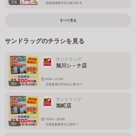
7
枚
北海道函館市石川町226-6
すべて見る
サンドラッグのチラシを見る
サンドラッグ
旭川シ－ナ店
9:00～21:00
5
枚
北海道旭川市永山三条15-1
サンドラッグ
旭町店
10:00～20:00
5
枚
北海道釧路市川上町9-7