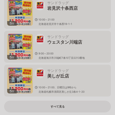
サンドラッグ
岩見沢十条西店
10:00～21:00
5
枚
北海道岩見沢市十条西19-1-1
サンドラッグ
ウェスタン川端店
9:00～20:00
5
枚
北海道旭川市川端町7条10丁目2213番地
サンドラッグ
美しが丘店
10:00～21:00、日曜日は9時から
5
枚
北海道札幌市清田区美しが丘3条4-1-20
すべて見る