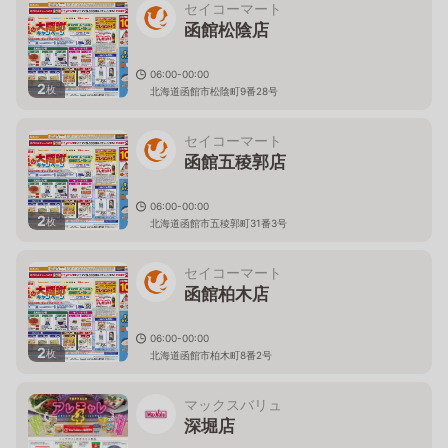
セイコーマート
函館松陰店
06:00-00:00
2
枚
北海道函館市松陰町9番28号
セイコーマート
函館五稜郭店
06:00-00:00
2
枚
北海道函館市五稜郭町31番3号
セイコーマート
函館柏木店
06:00-00:00
2
枚
北海道函館市柏木町8番2号
マックスバリュ
深堀店