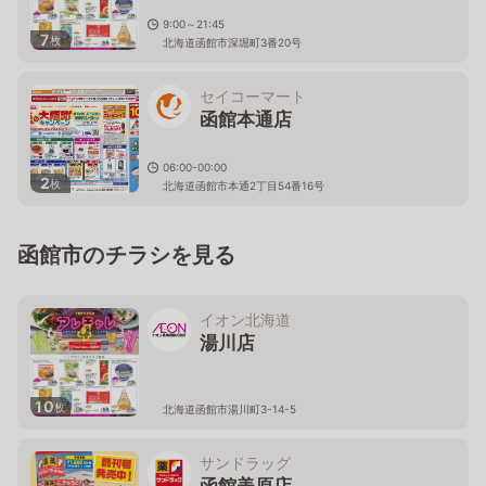
9:00～21:45
7
枚
北海道函館市深堀町3番20号
セイコーマート
函館本通店
06:00-00:00
2
枚
北海道函館市本通2丁目54番16号
函館市のチラシを見る
イオン北海道
湯川店
10
枚
北海道函館市湯川町3-14-5
サンドラッグ
函館美原店