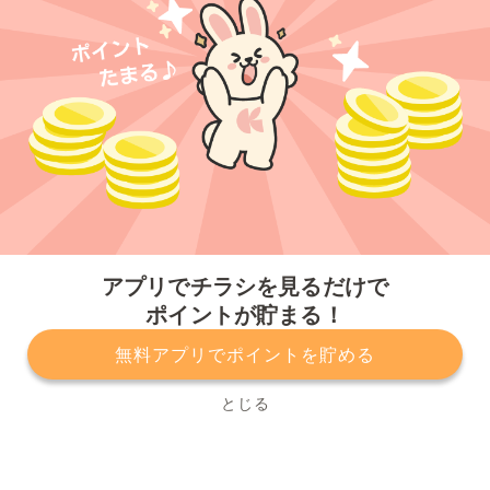
今すぐアプリをダウンロードする
アプリでチラシを見るだけで
ポイントが貯まる！
無料アプリでポイントを貯める
プライバシーポリシー
利用規約
運営会社
サービスに関してのお問い合わせ
チラシ掲載をお考えの方
とじる
Copyright© Kurashiru, Inc. All Rights Reserved.