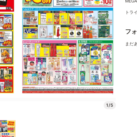
MEG
トライ
フ
まだ
1/5