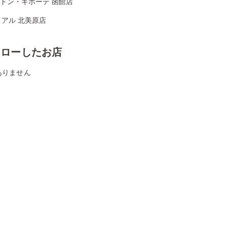
Aドン・キホーテ 函館店
アル 北美原店
ォローしたお店
ありません