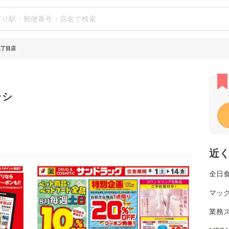
二丁目店
ラシ
近
全日
マッ
業務ス