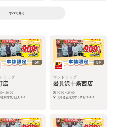
すべて見る
る
5
5
枚
枚
ドラッグ
サンドラッグ
町店
岩見沢十条西店
:00～20:00
10:00～21:00
海道釧路市川上町9-7
北海道岩見沢市十条西19-1-1