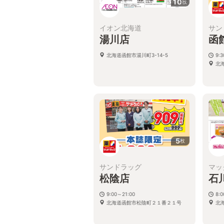
10
枚
イオン北海道
サン
湯川店
函
北海道函館市湯川町3-14-5
9:
北海
5
枚
サンドラッグ
マッ
松陰店
石
9:00～21:00
8:
北海道函館市松陰町２１番２１号
北海