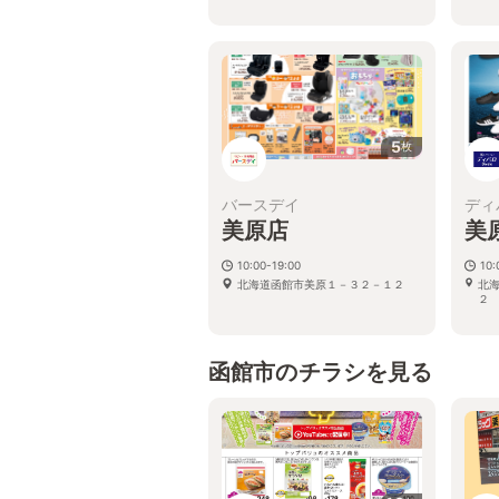
5
枚
バースデイ
ディ
美原店
美
10:00-19:00
10:
北海道函館市美原１－３２－１２
北
函館市のチラシを見る