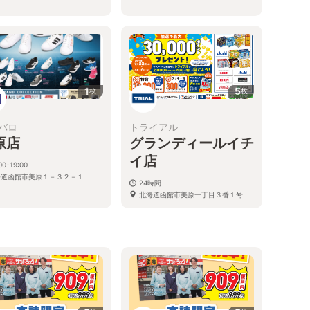
1
5
枚
枚
バロ
トライアル
原店
グランディールイチ
イ店
00-19:00
海道函館市美原１－３２－１
24時間
２
北海道函館市美原一丁目３番１号