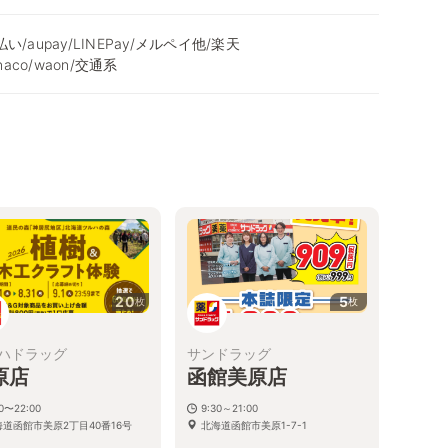
ⅾ払い/aupay/LINEPay/メルペイ他/楽天
nanaco/waon/交通系
20
5
枚
枚
ハドラッグ
サンドラッグ
原店
函館美原店
00〜22:00
9:30～21:00
海道函館市美原2丁目40番16号
北海道函館市美原1-7-1