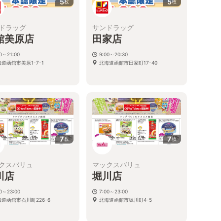
5
5
枚
枚
ドラッグ
サンドラッグ
館美原店
田家店
30～21:00
9:00～20:30
道函館市美原1-7-1
北海道函館市田家町17-40
7
7
枚
枚
クスバリュ
マックスバリュ
川店
堀川店
00～23:00
7:00～23:00
道函館市石川町226-6
北海道函館市堀川町4-5