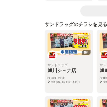
サンドラッグのチラシを見
5
枚
サンドラッグ
サン
旭川シ－ナ店
旭
9:00～21:00
10
北海道旭川市永山三条15-1
北