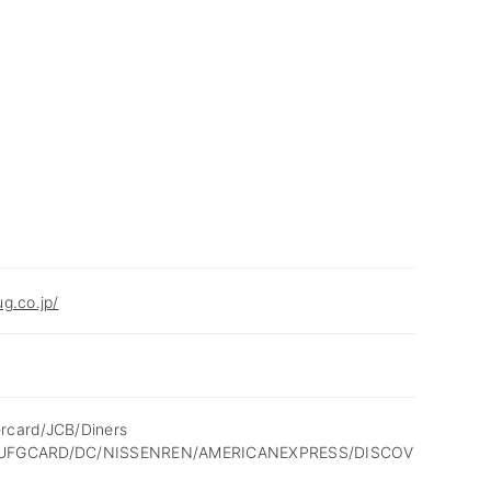
g.co.jp/
rcard/JCB/Diners
MUFGCARD/DC/NISSENREN/AMERICANEXPRESS/DISCOV