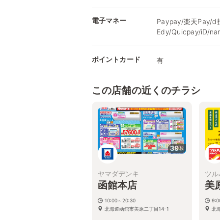
電子マネー
Paypay/楽天Pay/
Edy/Quicpay/iD/
ポイントカード
有
この店舗の近くのチラシ
39
枚
ヤマダデンキ
ツル
函館本店
美
10:00～20:30
9:
北海道函館市美原二丁目14-1
北