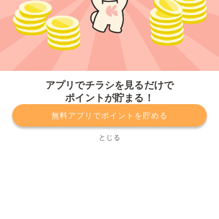
今すぐアプリをダウンロードする
アプリでチラシを見るだけで
ポイントが貯まる！
無料アプリでポイントを貯める
プライバシーポリシー
利用規約
運営会社
サービスに関してのお問い合わせ
チラシ掲載をお考えの方
とじる
Copyright© Kurashiru, Inc. All Rights Reserved.