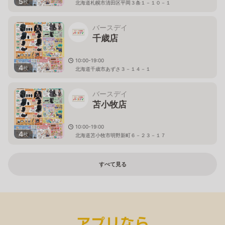
5
枚
北海道札幌市清田区平岡３条１－１０－１
バースデイ
千歳店
10:00-19:00
4
枚
北海道千歳市あずさ３－１４－１
バースデイ
苫小牧店
10:00-19:00
4
枚
北海道苫小牧市明野新町６－２３－１７
すべて見る