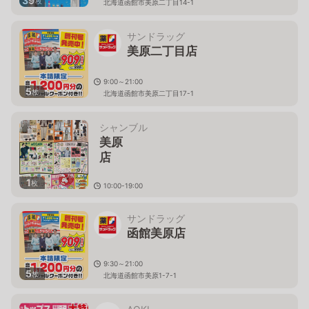
39
枚
北海道函館市美原二丁目14-1
サンドラッグ
美原二丁目店
9:00～21:00
5
枚
北海道函館市美原二丁目17-1
シャンブル
美原
1
枚
10:00-19:00
北海道函館市美原３－３０－
６
サンドラッグ
函館美原店
9:30～21:00
5
枚
北海道函館市美原1-7-1