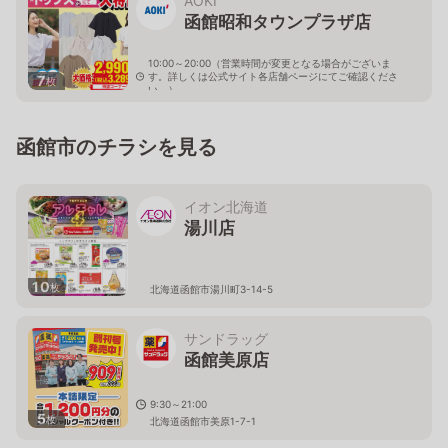
AOKI
函館昭和タウンプラザ店
10:00～20:00（営業時間が変更となる場合がございま
す。詳しくは公式サイト各店舗ページにてご確認くださ
7
枚
い。）
北海道函館市昭和1-29-1
函館市のチラシを見る
イオン北海道
湯川店
10
枚
北海道函館市湯川町3-14-5
サンドラッグ
函館美原店
9:30～21:00
5
枚
北海道函館市美原1-7-1