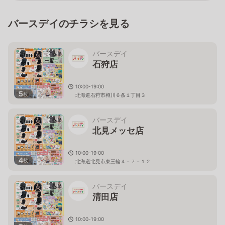
バースデイのチラシを見る
バースデイ
石狩店
10:00-19:00
5
枚
北海道石狩市樽川６条１丁目３
バースデイ
北見メッセ店
10:00-19:00
4
枚
北海道北見市東三輪４－７－１２
バースデイ
清田店
10:00-19:00