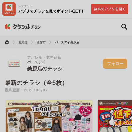
北海道
函館市
バースデイ 美原店
アパレル・衣料品店
バースデイ
フォロー
美原店のチラシ
最新のチラシ（全5枚）
最終更新：2026/08/07