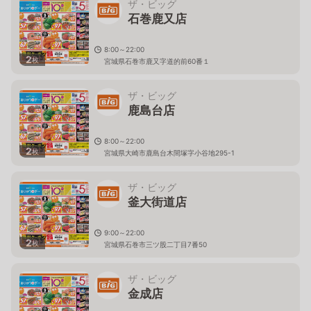
ザ・ビッグ
石巻鹿又店
8:00～22:00
2
枚
宮城県石巻市鹿又字道的前60番１
ザ・ビッグ
鹿島台店
8:00～22:00
2
枚
宮城県大崎市鹿島台木間塚字小谷地295-1
ザ・ビッグ
釜大街道店
9:00～22:00
2
枚
宮城県石巻市三ツ股二丁目7番50
ザ・ビッグ
金成店