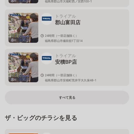
8
枚
福島県郡山市大槻町西ノ宮西100-1
トライアル
郡山富田店
24時間（一部店舗除く）
8
枚
福島県郡山市備前舘1丁目14
トライアル
安積BP店
24時間（一部店舗除く）
8
枚
福島県郡山市安積町荒井字大久保48-1
すべて見る
ザ・ビッグのチラシを見る