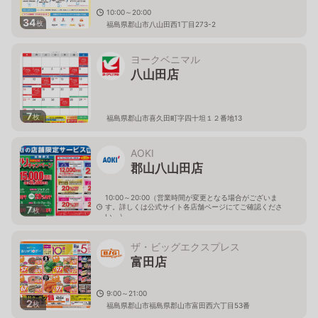
10:00～20:00
34
枚
福島県郡山市八山田西1丁目273-2
ヨークベニマル
八山田店
7
枚
福島県郡山市喜久田町字四十坦１２番地13
AOKI
郡山八山田店
10:00～20:00（営業時間が変更となる場合がございま
す。詳しくは公式サイト各店舗ページにてご確認くださ
7
枚
い。）
福島県郡山市富田東三丁目1番地
ザ・ビッグエクスプレス
富田店
9:00～21:00
2
枚
福島県郡山市福島県郡山市富田西六丁目53番