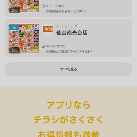
8:00～22:00
2
枚
宮城県栗原市金成小迫荒崎22
ザ・ビッグ
仙台南光台店
08:00~22:00
2
枚
宮城県仙台市泉区南光台南3-28-1
すべて見る