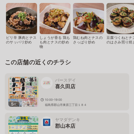
ピリ辛 豚肉とナス
しょうが香る 鶏も
鶏むね肉とナスの
豆腐つくねとナ
のサッパリ炒め
も肉とナスの炒め
さっぱり炒め
のはさみ照り焼
物
この店舗の近くのチラシ
バースデイ
喜久田店
10:00-19:00
5
枚
福島県郡山市東原三丁目１８４
ヤマダデンキ
郡山本店