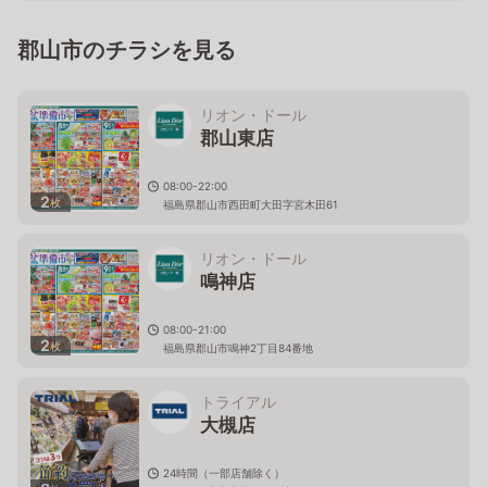
郡山市のチラシを見る
リオン・ドール
郡山東店
08:00-22:00
2
枚
福島県郡山市西田町大田字宮木田61
リオン・ドール
鳴神店
08:00-21:00
2
枚
福島県郡山市鳴神2丁目84番地
トライアル
大槻店
24時間（一部店舗除く）