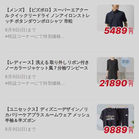
【メンズ】【ビズポロ】スーパーエアクー
ル クイックリードライ ノンアイロンストレ
ッチ ボタンダウンポロシャツ 市松
5489
税込
8月9日(日)まで
円
※特設コーナーにて特別価格...
【レディース】洗える 取り外しリボン付き
ノーカラージャケット風７分袖ワンピース
8月9日(日)まで
21890
税込
※特設コーナーにて特別価格...
円
【ユニセックス】ディズニーデザイン／リ
カバリーケアプラス ルームウェア メッシュ
半袖＆半ズボン
9889
税込
8月9日(日)まで
円