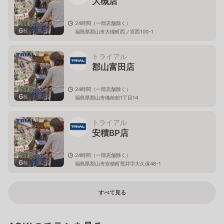
大槻店
24時間（一部店舗除く）
6
枚
福島県郡山市大槻町西ノ宮西100-1
トライアル
郡山富田店
24時間（一部店舗除く）
6
枚
福島県郡山市備前舘1丁目14
トライアル
安積BP店
24時間（一部店舗除く）
6
枚
福島県郡山市安積町荒井字大久保48-1
すべて見る