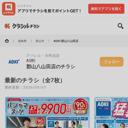
福島県
郡山市
AOKI 郡山八山田店
アパレル・衣料品店
AOKI
フォロー
郡山八山田店のチラシ
最新のチラシ（全7枚）
最終更新：2026/08/07