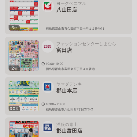
ヨークベニマル
八山田店
5
枚
福島県郡山市喜久田町字四十坦１２番地13
ファッションセンターしまむら
富田店
10:00-19:00
2
枚
福島県郡山市富田東四丁目４０番地
ヤマダデンキ
郡山本店
10:00～20:00
30
枚
福島県郡山市八山田西1丁目273-2
洋服の青山
郡山富田店