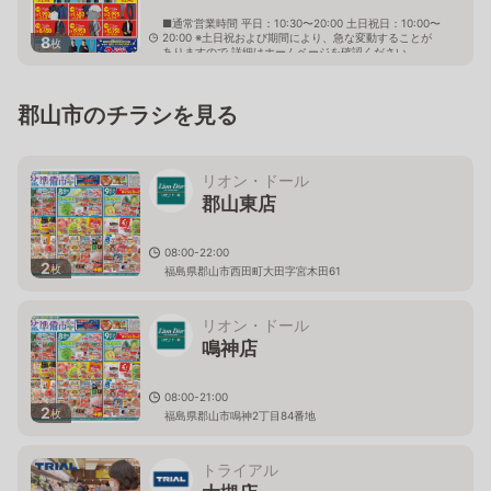
■通常営業時間 平日：10:30〜20:00 土日祝日：10:00〜
20:00 ※土日祝および期間により、急な変動することが
8
枚
ありますので 詳細はホームページを確認ください
福島県郡山市富田東4丁目162番地
郡山市のチラシを見る
リオン・ドール
郡山東店
08:00-22:00
2
枚
福島県郡山市西田町大田字宮木田61
リオン・ドール
鳴神店
08:00-21:00
2
枚
福島県郡山市鳴神2丁目84番地
トライアル