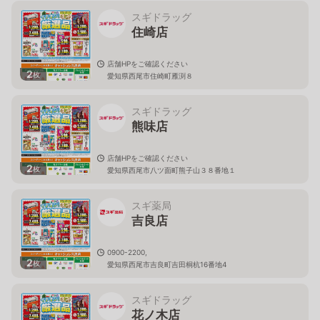
スギドラッグ
住崎店
店舗HPをご確認ください
2
枚
愛知県西尾市住崎町雁渕８
スギドラッグ
熊味店
店舗HPをご確認ください
2
枚
愛知県西尾市八ツ面町熊子山３８番地１
スギ薬局
吉良店
0900-2200,
2
枚
愛知県西尾市吉良町吉田桐杭16番地4
スギドラッグ
花ノ木店