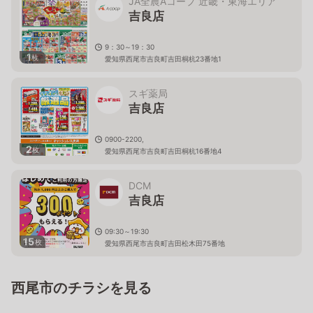
JA全農Aコープ 近畿・東海エリア
吉良店
9：30～19：30
1
枚
愛知県西尾市吉良町吉田桐杭23番地1
スギ薬局
吉良店
0900-2200,
2
枚
愛知県西尾市吉良町吉田桐杭16番地4
DCM
吉良店
09:30～19:30
15
枚
愛知県西尾市吉良町吉田松木田75番地
西尾市のチラシを見る