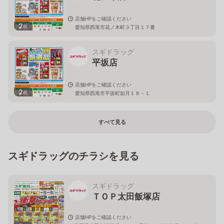
店舗HPをご確認ください
2
枚
愛知県西尾市花ノ木町３丁目１７番
スギドラッグ
平坂店
店舗HPをご確認ください
2
枚
愛知県西尾市平坂町如月１８－１
すべて見る
スギドラッグのチラシを見る
スギドラッグ
ＴＯＰ太田飯塚店
店舗HPをご確認ください