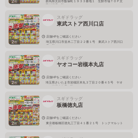
2
群馬県太田市飯塚町１９３３番地１ 生鮮市場ＴＯＰ太
枚
田飯塚店１階
スギドラッグ
東武ストア西川口店
店舗HPをご確認ください
2
埼玉県川口市並木二丁目２２番１号 東武ストア西川口
枚
店２階
スギドラッグ
ヤオコー岩槻本丸店
店舗HPをご確認ください
2
埼玉県さいたま市岩槻区本丸３丁目２０番４５号 ヤオ
枚
コー岩槻本丸店２階
スギドラッグ
板橋徳丸店
店舗HPをご確認ください
2
東京都板橋区徳丸三丁目４１番２１号 トックマルット
枚
１階