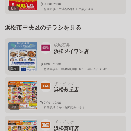
09:00-21:00
8
枚
静岡県浜松市浜名区細江町気賀３４５
浜松市中央区のチラシを見る
成城石井
浜松メイワン店
10:00-20:00
5
枚
静岡県浜松市中央区砂山町6-1 浜松メイワンB1F
ザ・ビッグ
浜松萩丘店
7:00～22:00
2
枚
静岡県浜松市中央区萩丘4-5-1
ザ・ビッグ
浜松葵町店