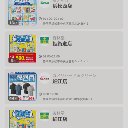
浜松西店
10：00-20：00
13
枚
静岡県浜松市中央区高丘北2-38-15
杏林堂
姫街道店
09:00-22:00
8
枚
静岡県浜松市中央区葵西３－６－１
コメリハード＆グリーン
細江店
9:00-19:30
44
枚
静岡県浜松市浜名区細江町気賀1669-1
杏林堂
細江店