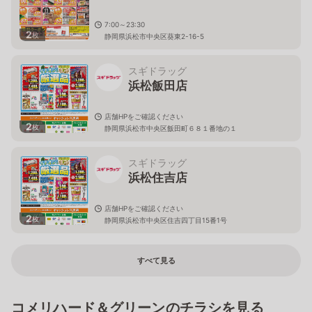
7:00～23:30
2
枚
静岡県浜松市中央区葵東2-16-5
スギドラッグ
浜松飯田店
店舗HPをご確認ください
2
枚
静岡県浜松市中央区飯田町６８１番地の１
スギドラッグ
浜松住吉店
店舗HPをご確認ください
2
枚
静岡県浜松市中央区住吉四丁目15番1号
すべて見る
コメリハード＆グリーンのチラシを見る