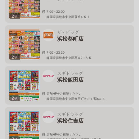
7:00～22:00
2
枚
静岡県浜松市中央区萩丘4-5-1
ザ・ビッグ
浜松葵町店
7:00～23:30
2
枚
静岡県浜松市中央区葵東2-16-5
スギドラッグ
浜松飯田店
店舗HPをご確認ください
2
枚
静岡県浜松市中央区飯田町６８１番地の１
スギドラッグ
浜松住吉店
店舗HPをご確認ください
2
枚