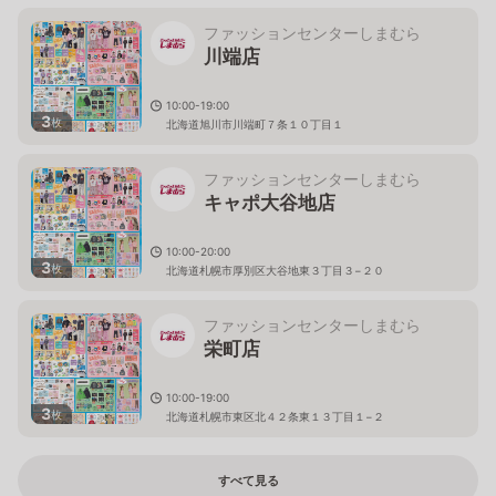
ファッションセンターしまむら
川端店
10:00-19:00
3
枚
北海道旭川市川端町７条１０丁目１
ファッションセンターしまむら
キャポ大谷地店
10:00-20:00
3
枚
北海道札幌市厚別区大谷地東３丁目３−２０
ファッションセンターしまむら
栄町店
10:00-19:00
3
枚
北海道札幌市東区北４２条東１３丁目１−２
すべて見る