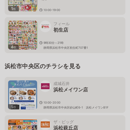
1
枚
10:00-19:00
静岡県浜松市中央区高丘東二丁目４番３６
号
フィール
初生店
9時30分～21時
4
枚
静岡県浜松市中央区初生町707番1
浜松市中央区のチラシを見る
成城石井
浜松メイワン店
10:00-20:00
5
枚
静岡県浜松市中央区砂山町6-1 浜松メイワンB1F
ザ・ビッグ
浜松萩丘店