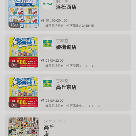
酒アルコ
浜松西店
10：00-20：00
13
枚
静岡県浜松市中央区高丘北2-38-15
杏林堂
姫街道店
09:00-22:00
8
枚
静岡県浜松市中央区葵西３－６－１
杏林堂
高丘東店
09:00-22:00
8
枚
静岡県浜松市中央区高丘東３－１５－８
シャンブル
高丘