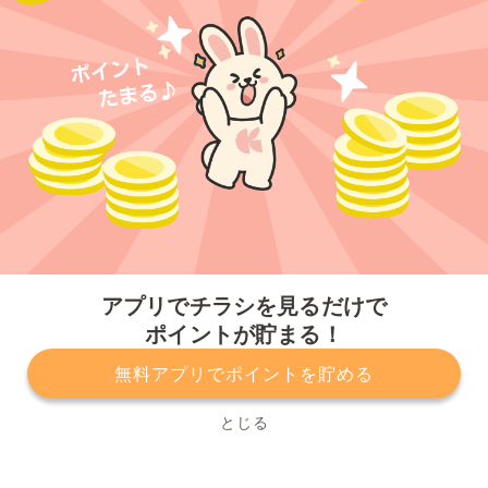
今すぐアプリをダウンロードする
アプリでチラシを見るだけで
ポイントが貯まる！
無料アプリでポイントを貯める
プライバシーポリシー
利用規約
運営会社
サービスに関してのお問い合わせ
チラシ掲載をお考えの方
とじる
Copyright© Kurashiru, Inc. All Rights Reserved.