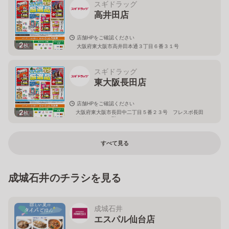
スギドラッグ
高井田店
店舗HPをご確認ください
2
枚
大阪府東大阪市高井田本通３丁目６番３１号
スギドラッグ
東大阪長田店
店舗HPをご確認ください
2
大阪府東大阪市長田中二丁目５番２３号 フレスポ長田
枚
サウスエリア１階
すべて見る
成城石井のチラシを見る
成城石井
エスパル仙台店