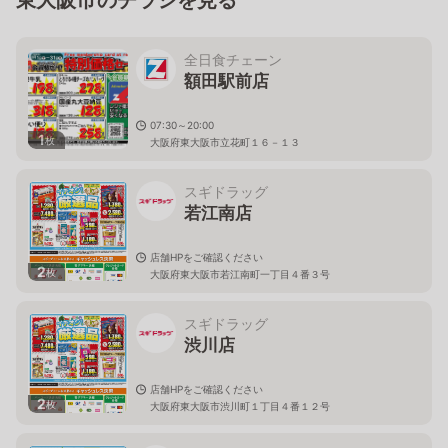
全日食チェーン
額田駅前店
07:30～20:00
1
枚
大阪府東大阪市立花町１６－１３
スギドラッグ
若江南店
店舗HPをご確認ください
2
枚
大阪府東大阪市若江南町一丁目４番３号
スギドラッグ
渋川店
店舗HPをご確認ください
2
枚
大阪府東大阪市渋川町１丁目４番１２号