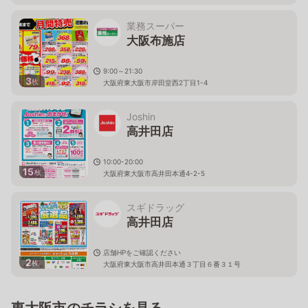
業務スーパー
大阪布施店
9:00～21:30
3
枚
大阪府東大阪市岸田堂西2丁目1-4
Joshin
高井田店
10:00-20:00
15
枚
大阪府東大阪市高井田本通4-2-5
スギドラッグ
高井田店
店舗HPをご確認ください
2
枚
大阪府東大阪市高井田本通３丁目６番３１号
東大阪市のチラシを見る