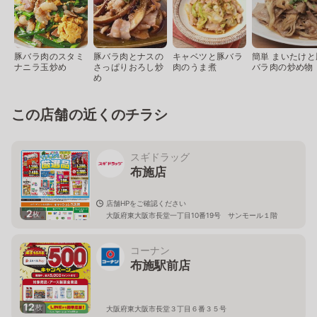
豚バラ肉のスタミ
豚バラ肉とナスの
キャベツと豚バラ
簡単 まいたけと
ナニラ玉炒め
さっぱりおろし炒
肉のうま煮
バラ肉の炒め物
め
この店舗の近くのチラシ
スギドラッグ
布施店
店舗HPをご確認ください
2
枚
大阪府東大阪市長堂一丁目10番19号 サンモール１階
コーナン
布施駅前店
12
枚
大阪府東大阪市長堂３丁目６番３５号