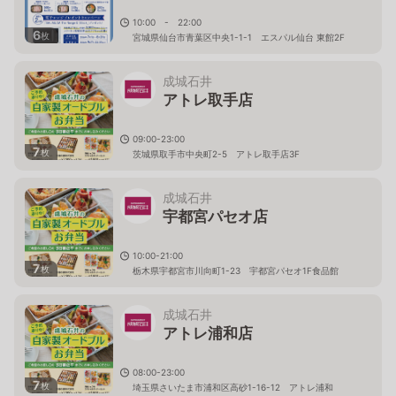
10:00 - 22:00
6
枚
宮城県仙台市青葉区中央1-1-1 エスパル仙台 東館2F
成城石井
アトレ取手店
09:00-23:00
7
枚
茨城県取手市中央町2-5 アトレ取手店3F
成城石井
宇都宮パセオ店
10:00-21:00
7
枚
栃木県宇都宮市川向町1-23 宇都宮パセオ1F食品館
成城石井
アトレ浦和店
08:00-23:00
7
枚
埼玉県さいたま市浦和区高砂1-16-12 アトレ浦和