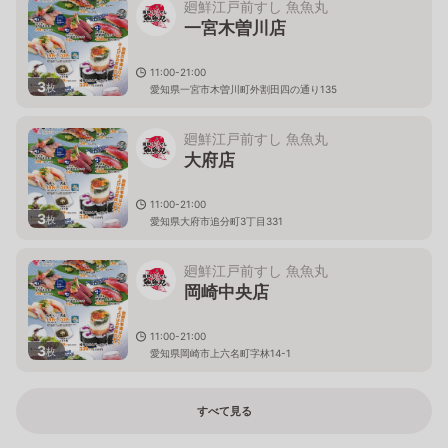
廻鮮江戸前すし 魚魚丸
一宮木曽川店
11:00-21:00
3
枚
愛知県一宮市木曽川町外割田四の通り135
廻鮮江戸前すし 魚魚丸
大府店
11:00-21:00
3
枚
愛知県大府市追分町3丁目331
廻鮮江戸前すし 魚魚丸
岡崎中央店
11:00-21:00
3
枚
愛知県岡崎市上六名町字林14-1
すべて見る