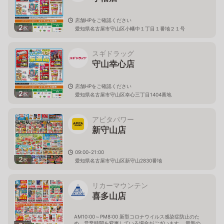
店舗HPをご確認ください
2
枚
愛知県名古屋市守山区小幡中１丁目１番地２１号
スギドラッグ
守山幸心店
店舗HPをご確認ください
2
枚
愛知県名古屋市守山区幸心三丁目1404番地
アピタパワー
新守山店
09:00-21:00
2
枚
愛知県名古屋市守山区新守山2830番地
リカーマウンテン
喜多山店
AM10:00～PM8:00 新型コロナウイルス感染症防止のた
め、営業時間を変更している場合がございます。 最新の