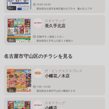
10:00-22:00
5
枚
愛知県名古屋市名東区藤が丘170-4 藤が丘エフ1F
スギドラッグ
長久手北店
店舗HPをご確認ください
2
枚
愛知県長久手市上川原２３番地３
名古屋市守山区のチラシを見る
ザ・ビッグエクスプレス
小幡花ノ木店
7:00～21:00
2
枚
愛知県名古屋市守山区小幡南3-2-8
スギドラッグ
小幡店