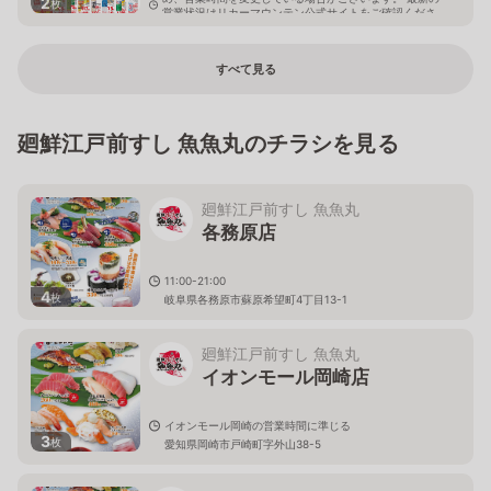
2
枚
営業状況はリカーマウンテン公式サイトをご確認くださ
い。
愛知県名古屋市守山区野萩町13-14 プラザ野萩1F
すべて見る
廻鮮江戸前すし 魚魚丸のチラシを見る
廻鮮江戸前すし 魚魚丸
各務原店
11:00-21:00
4
枚
岐阜県各務原市蘇原希望町4丁目13-1
廻鮮江戸前すし 魚魚丸
イオンモール岡崎店
イオンモール岡崎の営業時間に準じる
3
枚
愛知県岡崎市戸崎町字外山38-5