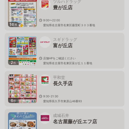
ツルハドラッグ
豊が丘店
9:00〜22:00
16
枚
愛知県名古屋市名東区藤里町３０３番地
スギドラッグ
富が丘店
店舗HPをご確認ください
2
枚
愛知県名古屋市名東区富が丘１１番地
平和堂
長久手店
9:30-21:30
6
枚
愛知県長久手市東原山46番93
成城石井
名古屋藤が丘エフ店