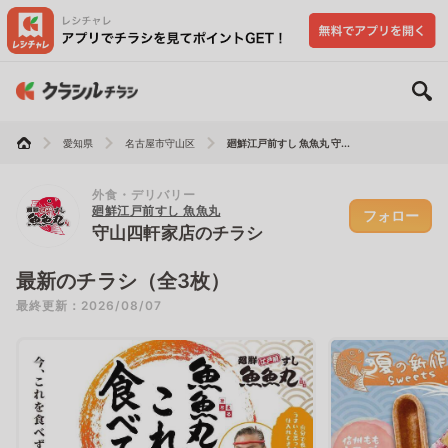
愛知県
名古屋市守山区
廻鮮江戸前すし 魚魚丸 守...
外食・デリバリー
廻鮮江戸前すし 魚魚丸
フォロー
守山四軒家店のチラシ
最新のチラシ（全3枚）
最終更新：2026/08/07