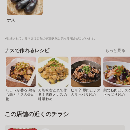
ナス
※明細されている内容は店舗の実売状況と異なる場合がございます。
ナスで作れるレシピ
もっと見る
しょうが香る 鶏も
万能味噌だれで作
ピリ辛 豚肉とナス
鶏むね肉とナス
も肉とナスの炒め
る！豚肉とナスの
のサッパリ炒め
さっぱり炒め
物
味噌炒め
この店舗の近くのチラシ