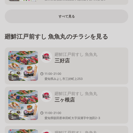
すべて見る
廻鮮江戸前すし 魚魚丸のチラシを見る
廻鮮江戸前すし 魚魚丸
三好店
11:00-21:00
3
枚
愛知県みよし市三好町上253
廻鮮江戸前すし 魚魚丸
三ヶ根店
11:00-21:00
3
枚
愛知県額田郡幸田町大字深溝字中池田2-3
廻鮮江戸前すし 魚魚丸