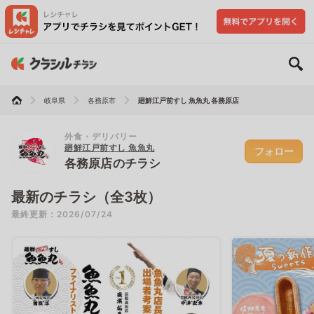
岐阜県
各務原市
廻鮮江戸前すし 魚魚丸 各務原店
外食・デリバリー
廻鮮江戸前すし 魚魚丸
フォロー
各務原店のチラシ
最新のチラシ（全3枚）
最終更新：2026/07/24