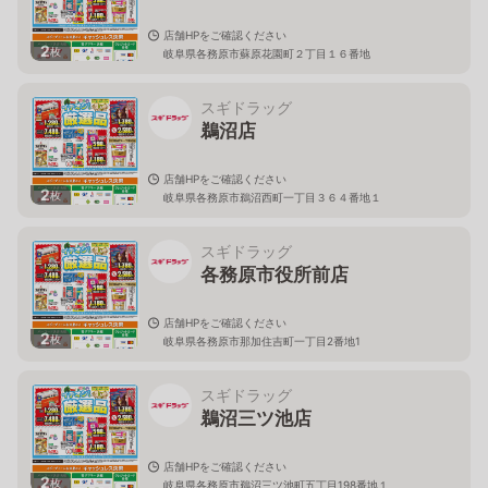
店舗HPをご確認ください
2
枚
岐阜県各務原市蘇原花園町２丁目１６番地
スギドラッグ
鵜沼店
店舗HPをご確認ください
2
枚
岐阜県各務原市鵜沼西町一丁目３６４番地１
スギドラッグ
各務原市役所前店
店舗HPをご確認ください
2
枚
岐阜県各務原市那加住吉町一丁目2番地1
スギドラッグ
鵜沼三ツ池店
店舗HPをご確認ください
2
枚
岐阜県各務原市鵜沼三ツ池町五丁目198番地１