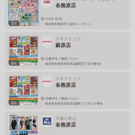
各務原店
10:00-19:00
2
枚
岐阜県各務原市入会町４−５８−１
スギドラッグ
蘇原店
店舗HPをご確認ください
2
枚
岐阜県各務原市蘇原花園町四丁目10番地1
スギドラッグ
各務原店
店舗HPをご確認ください
2
枚
岐阜県各務原市蘇原花園町２丁目１６番地
洋服の青山
各務原店