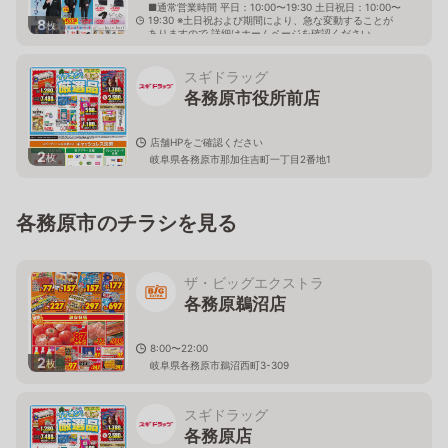
■通常営業時間 平日：10:00〜19:30 土日祝日：10:00〜
19:30 ※土日祝および期間により、急な変動することが
8
枚
ありますので 詳細はホームページを確認ください
岐阜県各務原市那加巾下町87番1
スギドラッグ
各務原市役所前店
店舗HPをご確認ください
2
枚
岐阜県各務原市那加住吉町一丁目2番地1
各務原市のチラシを見る
ザ・ビッグエクストラ
各務原鵜沼店
8:00〜22:00
2
枚
岐阜県各務原市鵜沼西町3-309
スギドラッグ
各務原店