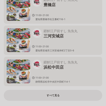
豊橋店
11:00-21:00
3
枚
愛知県豊橋市柱五番町116-1
廻鮮江戸前すし 魚魚丸
三河安城店
11:00-21:00
3
枚
愛知県安城市三河安城本町2丁目5-6
廻鮮江戸前すし 魚魚丸
浜松中田店
11:00-21:00
2
枚
静岡県浜松市中央区中田町114-1
すべて見る