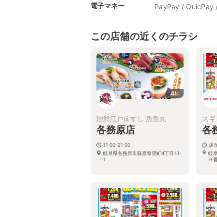
電子マネー
PayPay / QuicPay 
この店舗の近くのチラシ
4
枚
廻鮮江戸前すし 魚魚丸
スギ
各務原店
各
11:00-21:00
店
岐阜県各務原市蘇原希望町4丁目13-
岐
1
６