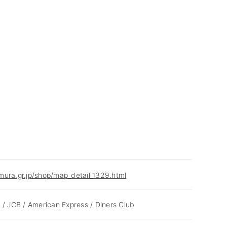
ura.gr.jp/shop/map_detail_1329.html
 / JCB / American Express / Diners Club