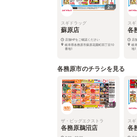
2
枚
スギドラッグ
スギ
蘇原店
各
店舗HPをご確認ください
店
岐阜県各務原市蘇原花園町四丁目10
岐
番地1
地1
各務原市のチラシを見る
2
枚
ザ・ビッグエクストラ
スギ
各務原鵜沼店
各