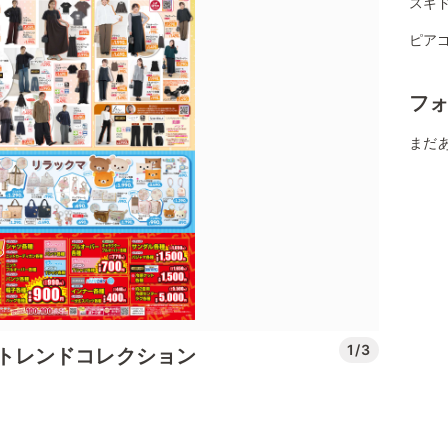
スギ
ピアゴ
フ
まだ
1/3
先取りトレンドコレクション