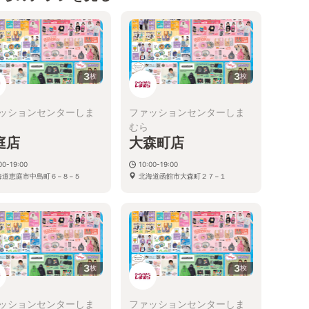
3
3
枚
枚
ッションセンターしま
ファッションセンターしま
むら
庭店
大森町店
00-19:00
10:00-19:00
海道恵庭市中島町６−８−５
北海道函館市大森町２７−１
3
3
枚
枚
ッションセンターしま
ファッションセンターしま