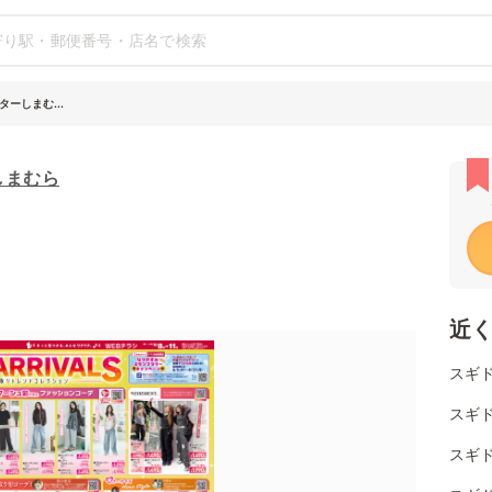
ーしまむ...
しまむら
近
スギ
スギ
スギド