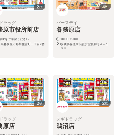
2
4
枚
枚
ドラッグ
バースデイ
務原市役所前店
各務原店
舗HPをご確認ください
10:00-19:00
阜県各務原市那加住吉町一丁目2番
岐阜県各務原市那加前洞新町４－１
８９
2
2
枚
枚
ドラッグ
スギドラッグ
務原店
鵜沼店