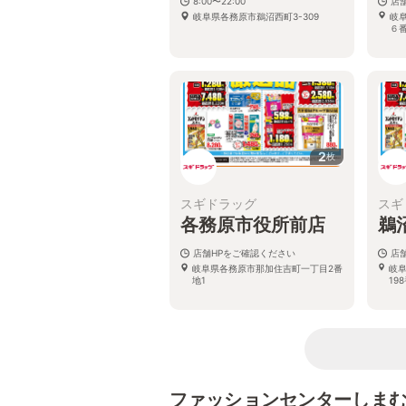
8:00〜22:00
店
岐阜県各務原市鵜沼西町3-309
岐
６
2
枚
スギドラッグ
スギ
各務原市役所前店
鵜
店舗HPをご確認ください
店
岐阜県各務原市那加住吉町一丁目2番
岐
地1
19
ファッションセンターしま