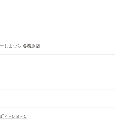
ーしまむら 各務原店
町４−５８−１