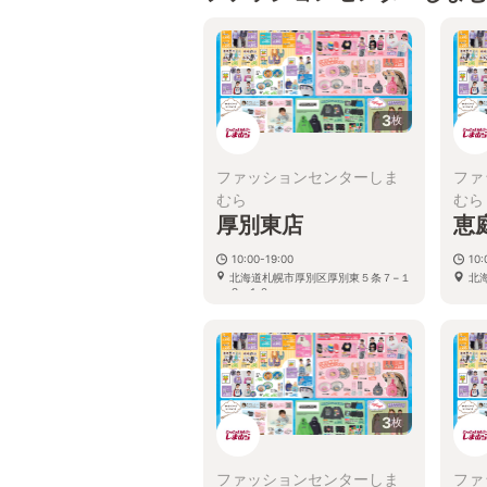
3
枚
ファッションセンターしま
ファ
むら
むら
厚別東店
恵
10:00-19:00
10:
北海道札幌市厚別区厚別東５条７−１
北
２−１０
3
枚
ファッションセンターしま
ファ