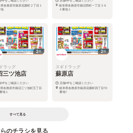
舗HPをご確認ください
店舗HPをご確認ください
阜県各務原市蘇原花園町２丁目１
岐阜県各務原市鵜沼西町一丁目３６
番地
４番地１
2
2
枚
枚
ドラッグ
スギドラッグ
沼三ツ池店
蘇原店
舗HPをご確認ください
店舗HPをご確認ください
阜県各務原市鵜沼三ツ池町五丁目
岐阜県各務原市蘇原花園町四丁目10
8番地１
番地1
すべて見る
むらのチラシを見る