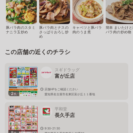
豚バラ肉のスタミ
豚バラ肉とナスの
キャベツと豚バラ
簡単 まいたけと
ナニラ玉炒め
さっぱりおろし炒
肉のうま煮
バラ肉の炒め物
め
この店舗の近くのチラシ
スギドラッグ
富が丘店
店舗HPをご確認ください
2
枚
愛知県名古屋市名東区富が丘１１番地
平和堂
長久手店
9:30-21:30
5
枚