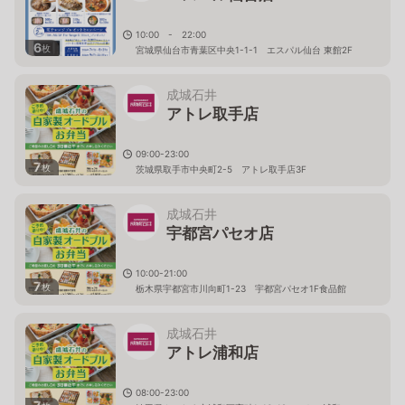
10:00 - 22:00
6
枚
宮城県仙台市青葉区中央1-1-1 エスパル仙台 東館2F
成城石井
アトレ取手店
09:00-23:00
7
枚
茨城県取手市中央町2-5 アトレ取手店3F
成城石井
宇都宮パセオ店
10:00-21:00
7
枚
栃木県宇都宮市川向町1-23 宇都宮パセオ1F食品館
成城石井
アトレ浦和店
08:00-23:00