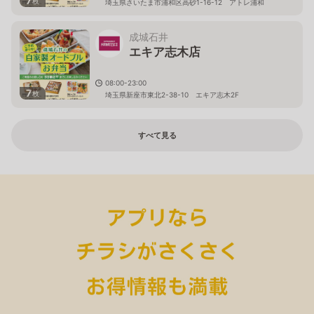
7
枚
埼玉県さいたま市浦和区高砂1-16-12 アトレ浦和
成城石井
エキア志木店
08:00-23:00
7
枚
埼玉県新座市東北2-38-10 エキア志木2F
すべて見る