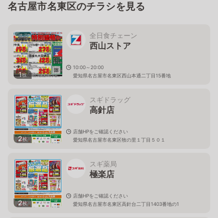
名古屋市名東区のチラシを見る
全日食チェーン
西山ストア
10:00～20:00
1
枚
愛知県名古屋市名東区西山本通二丁目15番地
スギドラッグ
高針店
店舗HPをご確認ください
2
枚
愛知県名古屋市名東区牧の里１丁目５０１
スギ薬局
極楽店
店舗HPをご確認ください
2
枚
愛知県名古屋市名東区高針台二丁目1403番地の1