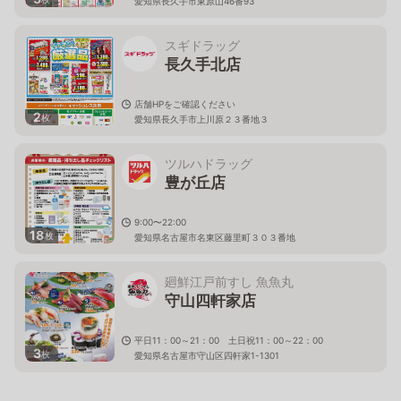
愛知県長久手市東原山46番93
スギドラッグ
長久手北店
店舗HPをご確認ください
2
枚
愛知県長久手市上川原２３番地３
ツルハドラッグ
豊が丘店
9:00〜22:00
18
枚
愛知県名古屋市名東区藤里町３０３番地
廻鮮江戸前すし 魚魚丸
守山四軒家店
平日11：00～21：00 土日祝11：00～22：00
3
枚
愛知県名古屋市守山区四軒家1-1301