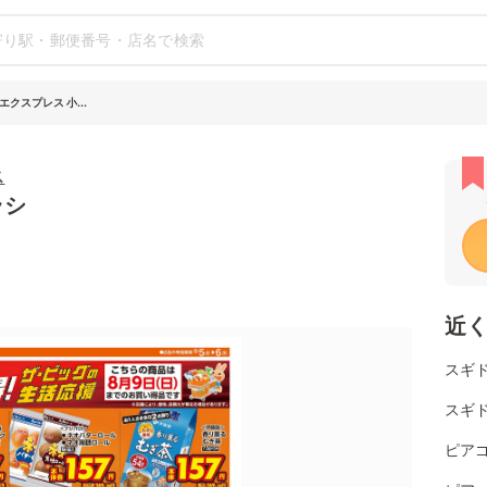
クスプレス 小...
ス
ラシ
近
スギド
スギ
ピアゴ