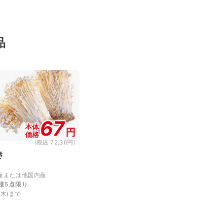
品
67
本体
円
価格
(税込 72.36円)
き
産または他国内産
様5点限り
(木)まで