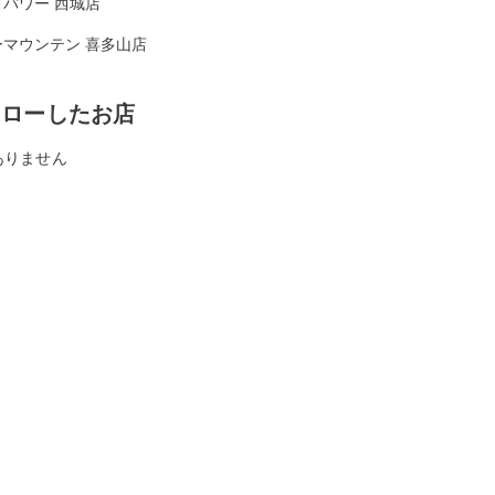
パワー 西城店
ーマウンテン 喜多山店
ォローしたお店
ありません