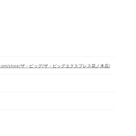
aeon.com/store/ザ・ビッグ/ザ・ビッグエクスプレス花ノ木店/