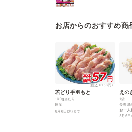
お店からのおすすめ商
57
本体
円
価格
(税込 61.56円)
若どり手羽もと
えの
100g当たり
1袋
国産
長野県
お一人
8月6日(木)まで
8月6日