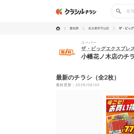
愛知県
名古屋市守山区
ザ・ビッグエ
スーパー
ザ・ビッグエクスプレ
小幡花ノ木店のチ
最新のチラシ（全2枚）
最終更新：2026/08/05