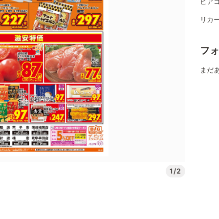
ピアゴ
リカ
フ
まだ
1/2