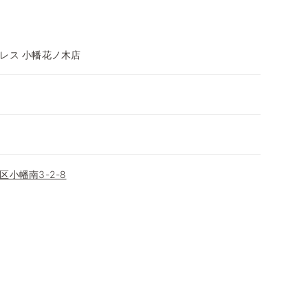
レス 小幡花ノ木店
小幡南3-2-8