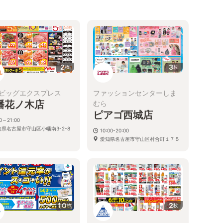
2
3
枚
枚
ビッグエクスプレス
ファッションセンターしま
幡花ノ木店
むら
ピアゴ西城店
00～21:00
知県名古屋市守山区小幡南3-2-8
10:00-20:00
愛知県名古屋市守山区村合町１７５
10
2
枚
枚