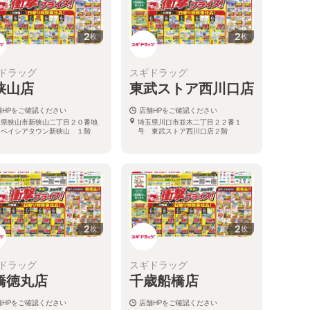
2
2
枚
枚
ドラッグ
スギドラッグ
狭山店
東武ストア西川口店
舗HPをご確認ください
店舗HPをご確認ください
玉県狭山市新狭山二丁目２０番地
埼玉県川口市並木二丁目２２番１
 ベイシアタウン新狭山 １階
号 東武ストア西川口店２階
2
2
枚
枚
ドラッグ
スギドラッグ
橋徳丸店
千歳船橋店
舗HPをご確認ください
店舗HPをご確認ください