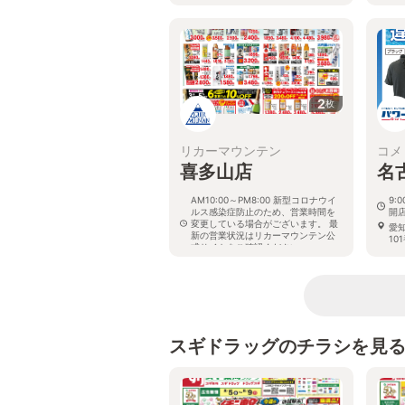
2
枚
リカーマウンテン
コメ
喜多山店
名
AM10:00～PM8:00 新型コロナウイ
9:
ルス感染症防止のため、営業時間を
開
変更している場合がございます。 最
愛
新の営業状況はリカーマウンテン公
10
式サイトをご確認ください。
愛知県名古屋市守山区野萩町13-14
プラザ野萩1F
スギドラッグのチラシを見