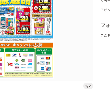
リカ
アピ
フ
まだ
1/2