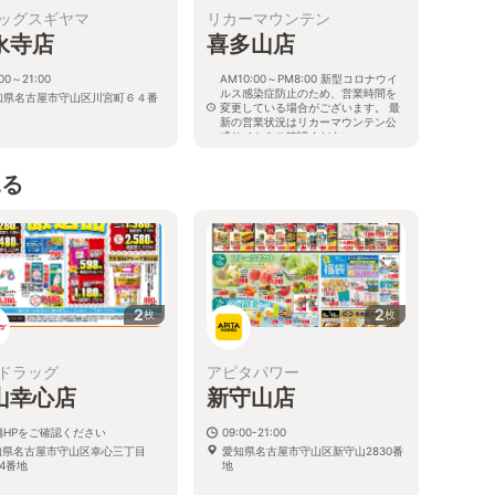
ッグスギヤマ
リカーマウンテン
永寺店
喜多山店
:00～21:00
AM10:00～PM8:00 新型コロナウイ
ルス感染症防止のため、営業時間を
知県名古屋市守山区川宮町６４番
変更している場合がございます。 最
新の営業状況はリカーマウンテン公
式サイトをご確認ください。
愛知県名古屋市守山区野萩町13-14
プラザ野萩1F
見る
2
2
枚
枚
ドラッグ
アピタパワー
山幸心店
新守山店
舗HPをご確認ください
09:00-21:00
知県名古屋市守山区幸心三丁目
愛知県名古屋市守山区新守山2830番
04番地
地