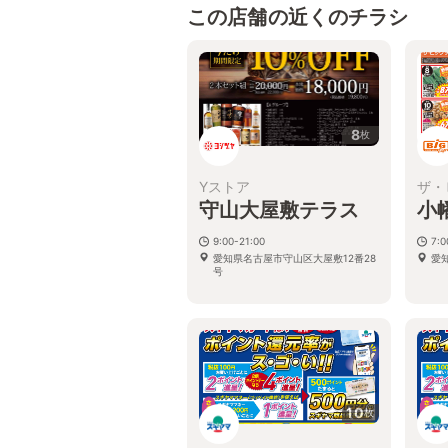
この店舗の近くのチラシ
8
枚
Yストア
ザ・
守山大屋敷テラス
小
9:00-21:00
7:
愛知県名古屋市守山区大屋敷12番28
愛
号
10
枚