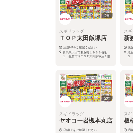
2
枚
スギドラッグ
スギ
ＴＯＰ太田飯塚店
新
店舗HPをご確認ください
店
群馬県太田市飯塚町１９３３番地
埼
１ 生鮮市場ＴＯＰ太田飯塚店１階
３
2
枚
スギドラッグ
スギ
ヤオコー岩槻本丸店
板
店舗HPをご確認ください
店