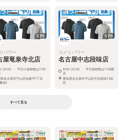
57
57
枚
枚
リパワー
コメリパワー
古屋竜泉寺北店
名古屋中志段味店
00-20:00 平日の資材館は7:00
9:00-20:00 平日資材館は7:00開
店
店
知県名古屋市守山区桔梗平1丁目
愛知県名古屋市守山区中志段味73街
1番地1
区
すべて見る
る