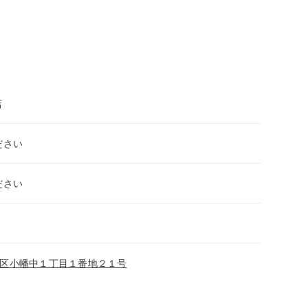
店
ださい
ださい
区小幡中１丁目１番地２１号