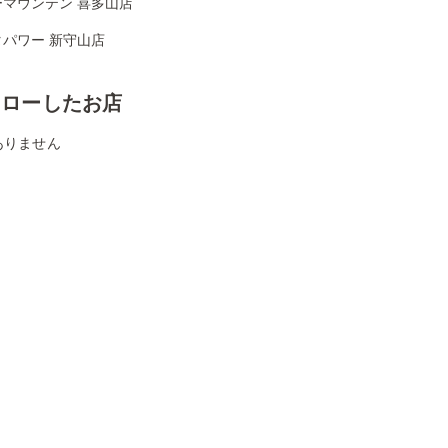
ーマウンテン 喜多山店
タパワー 新守山店
ォローしたお店
ありません