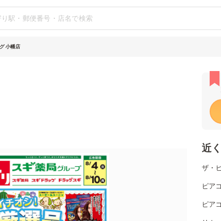
グ 小幡店
近
ザ・
ピアゴ
ピアゴ