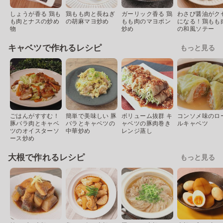
しょうが香る 鶏も
鶏もも肉と長ねぎ
ガーリック香る 鶏
わさび醤油がク
も肉とナスの炒め
の胡麻マヨ炒め
もも肉のマヨポン
になる！鶏もも
物
炒め
の和風ソテー
キャベツで作れるレシピ
もっと見る
ごはんがすすむ！
簡単で美味しい 豚
ボリューム抜群 キ
コンソメ味のロ
豚バラ肉とキャベ
バラとキャベツの
ャベツの豚肉巻き
ルキャベツ
ツのオイスターソ
中華炒め
レンジ蒸し
ース炒め
大根で作れるレシピ
もっと見る