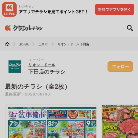
新潟県
三条市
リオン・ドール 下田店
スーパー
リオン・ドール
フォロー
下田店のチラシ
最新のチラシ（全2枚）
最終更新：2026/08/06