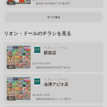
1
枚
新潟県三条市荒町2丁目1番26号
すべて見る
リオン・ドールのチラシを見る
リオン・ドール
駅前店
07:00-23:00
4
枚
福島県会津若松市中央3丁目8-8
リオン・ドール
会津アピオ店
08:00-22:00
2
枚
福島県会津若松市インター西116