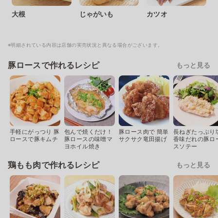
大根
じゃがいも
カツオ
※明細されている内容は店舗の実売状況と異なる場合がございます。
豚ロースで作れるレシピ
もっと見る
手軽にがっつり 豚
包んで焼くだけ！
豚ロース肉で 簡単
長ねぎたっぷり
ロースで豚キムチ
豚ロースの味噌マ
サクサク竜田揚げ
香味だれの豚ロ
ヨホイル焼き
スソテー
鶏もも肉で作れるレシピ
もっと見る