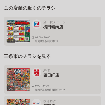
この店舗の近くのチラシ
全日食チェーン
横田精肉店
09:00～20:00
1
枚
新潟県三条市荻堀827
三条市のチラシを見る
原信
四日町店
9:00～24:00
2
枚
新潟県三条市南四日町4-4-7
ウオロク