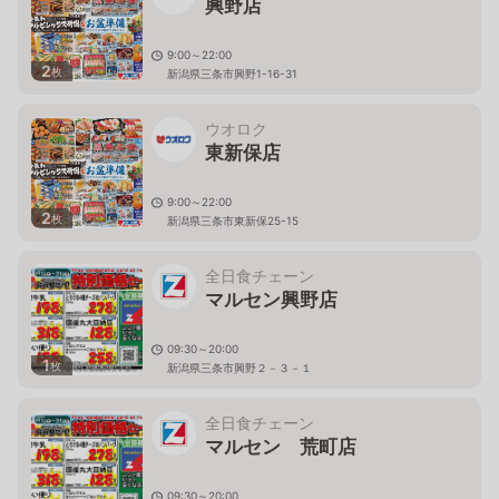
興野店
9:00～22:00
2
枚
新潟県三条市興野1-16-31
ウオロク
東新保店
9:00～22:00
2
枚
新潟県三条市東新保25-15
全日食チェーン
マルセン興野店
09:30～20:00
1
枚
新潟県三条市興野２－３－１
全日食チェーン
マルセン 荒町店
09:30～20:00