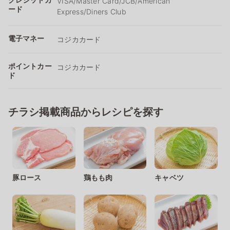
VISA/Master Card/JCB/American
ード
Express/Diners Club
電子マネー
コジカカード
ポイントカー
コジカカード
ド
チラシ掲載商品からレシピを探す
豚ロース
鶏もも肉
キャベツ