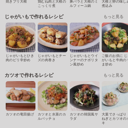
焼きブリ大根
鶏むね肉と大根の
豚バラと大根のミ
大根と卵の味し
こっくり煮
ルフィーユ鍋
煮込み
じゃがいもで作れるレシピ
もっと見る
じゃがいもとひき
じゃがいもとチー
じゃがいもとウイ
ご飯のお供に じ
肉のピリ辛炒め
ズの肉巻き
ンナーのナポリタ
がいもと牛肉の
ン風炒め
ま炒め
カツオで作れるレシピ
もっと見る
カツオの竜田揚げ
カツオと水菜のカ
カツオの韓国風サ
大葉でさっぱり
ルパッチョ
ラダ
ねぎとカツオの
キ