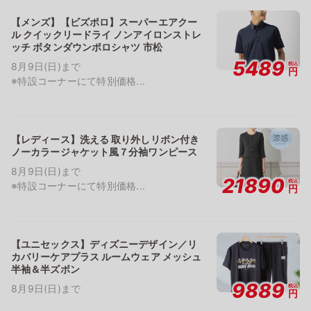
【メンズ】【ビズポロ】スーパーエアクー
ル クイックリードライ ノンアイロンストレ
ッチ ボタンダウンポロシャツ 市松
5489
税込
8月9日(日)まで
円
※特設コーナーにて特別価格...
【レディース】洗える 取り外しリボン付き
ノーカラージャケット風７分袖ワンピース
8月9日(日)まで
21890
税込
※特設コーナーにて特別価格...
円
【ユニセックス】ディズニーデザイン／リ
カバリーケアプラス ルームウェア メッシュ
半袖＆半ズボン
9889
税込
8月9日(日)まで
円