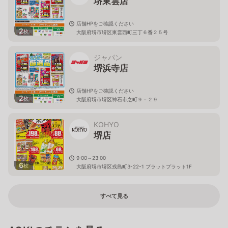
堺東雲店
店舗HPをご確認ください
2
枚
大阪府堺市堺区東雲西町三丁６番２５号
ジャパン
堺浜寺店
店舗HPをご確認ください
2
枚
大阪府堺市堺区神石市之町９－２９
KOHYO
堺店
9:00～23:00
6
枚
大阪府堺市堺区戎島町3-22-1 プラットプラット1F
すべて見る