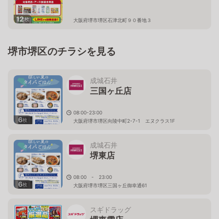
12
枚
大阪府堺市堺区石津北町９０番地３
堺市堺区のチラシを見る
成城石井
三国ヶ丘店
08:00-23:00
6
枚
大阪府堺市堺区向陵中町2-7-1 エヌクラス1F
成城石井
堺東店
08:00 - 23:00
6
枚
大阪府堺市堺区三国ヶ丘御幸通61
スギドラッグ