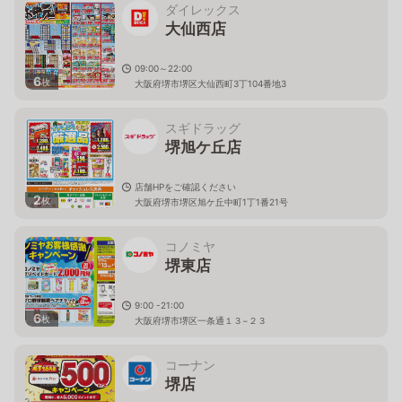
ダイレックス
大仙西店
09:00～22:00
6
枚
大阪府堺市堺区大仙西町3丁104番地3
スギドラッグ
堺旭ケ丘店
店舗HPをご確認ください
2
枚
大阪府堺市堺区旭ケ丘中町1丁1番21号
コノミヤ
堺東店
9:00 -21:00
6
枚
大阪府堺市堺区一条通１３−２３
コーナン
堺店