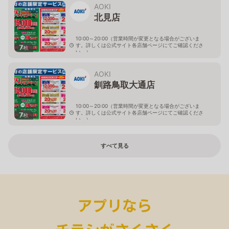
AOKI
北見店
10:00～20:00（営業時間が変更となる場合がございま
す。詳しくは公式サイト各店舗ページにてご確認くださ
7
枚
い。）
北海道北見市中央三輪2-403-2
AOKI
釧路鳥取大通店
10:00～20:00（営業時間が変更となる場合がございま
す。詳しくは公式サイト各店舗ページにてご確認くださ
7
枚
い。）
北海道釧路市鳥取大通2-6-13 アクロスプラザ鳥取大通
すべて見る