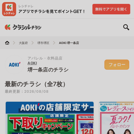
大阪府
堺市堺区
AOKI 堺一条店
アパレル・衣料品店
AOKI
フォロー
堺一条店のチラシ
最新のチラシ（全7枚）
最終更新：2026/08/08