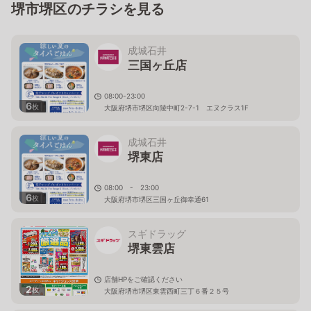
堺市堺区のチラシを見る
成城石井
三国ヶ丘店
08:00-23:00
6
枚
大阪府堺市堺区向陵中町2-7-1 エヌクラス1F
成城石井
堺東店
08:00 - 23:00
6
枚
大阪府堺市堺区三国ヶ丘御幸通61
スギドラッグ
堺東雲店
店舗HPをご確認ください
2
枚
大阪府堺市堺区東雲西町三丁６番２５号