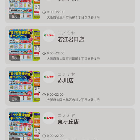
9:00 -22:00
5
枚
大阪府寝屋川市高柳２丁目２３番１号
コノミヤ
若江岩田店
9:00 -22:00
5
枚
大阪府東大阪市岩田町３丁目９番１号
コノミヤ
赤川店
9:00-22:00
6
枚
大阪府大阪市旭区赤川２丁目３番２号
コノミヤ
泉ヶ丘店
9:00-22:00