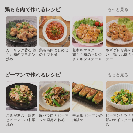
鶏もも肉で作れるレシピ
もっと見る
ガーリック香る 鶏
鶏もも肉としめじ
基本をマスター！
ネギダレが美味
もも肉のマヨポン
のトマト煮
鶏もも肉の照り焼
い！鶏もも肉の
炒め
きチキンステーキ
テー
ピーマンで作れるレシピ
もっと見る
ご飯が進む！鶏肉
豚バラ肉とピーマ
中華風 ピーマンの
ピーマンとツナ
とピーマンの中華
ンの塩昆布炒め
肉詰め
卵のオイスター
炒め
め