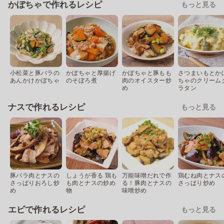
かぼちゃで作れるレシピ
もっと見る
小松菜と豚バラの
かぼちゃと厚揚げ
かぼちゃと豚もも
さつまいもとか
あんかけかぼちゃ
のそぼろ煮
肉のオイスター炒
ちゃのクリーム
め
ラタン
ナスで作れるレシピ
もっと見る
豚バラ肉とナスの
しょうが香る 鶏も
万能味噌だれで作
鶏むね肉とナス
さっぱりおろし炒
も肉とナスの炒め
る！豚肉とナスの
さっぱり炒め
め
物
味噌炒め
エビで作れるレシピ
もっと見る