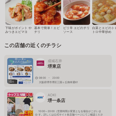
下味がポイント や
基本で簡単！エビ
ピリ辛 エビのチリ
白菜とエビのト
みつきエビマヨ
チリ
ソース
トロ中華炒め
この店舗の近くのチラシ
成城石井
堺東店
08:00 - 23:00
6
枚
大阪府堺市堺区三国ヶ丘御幸通61
AOKI
堺一条店
10:00～20:00（営業時間が変更となる場合がございま
す。詳しくは公式サイト各店舗ページにてご確認くださ
7
枚