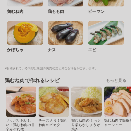
鶏むね肉
鶏もも肉
ピーマン
かぼちゃ
ナス
エビ
※明細されている内容は店舗の実売状況と異なる場合がございます。
鶏むね肉で作れるレシピ
もっと見る
サッパリおいし
チーズ入り！鶏む
鶏むね肉の しっと
鶏むね肉で簡単
い！鶏むね肉の甘
ね肉のピカタ
り柔らかしょうが
ャーシュー
辛みぞれ煮
焼き