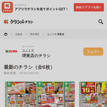
大阪府
堺市堺区
コノミヤ 堺東店
スーパー
コノミヤ
フォロー
堺東店のチラシ
最新のチラシ（全6枚）
最終更新：2026/08/04