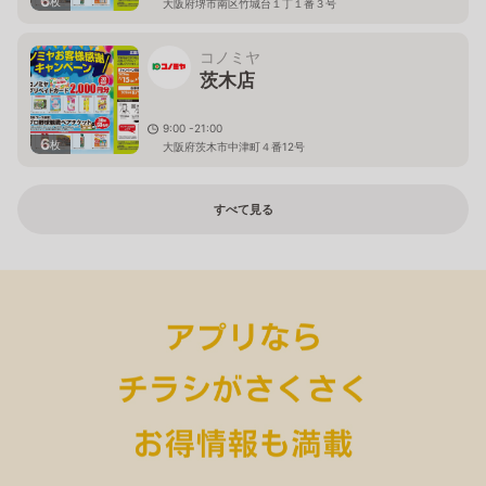
6
枚
大阪府堺市南区竹城台１丁１番３号
コノミヤ
茨木店
9:00 -21:00
6
枚
大阪府茨木市中津町４番12号
すべて見る