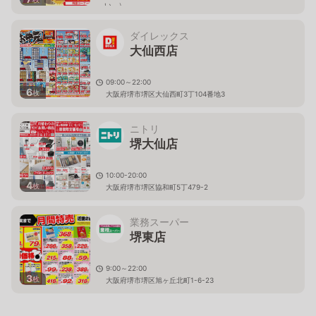
い。）
大阪府堺市堺区一条通2-7
ダイレックス
大仙西店
09:00～22:00
6
枚
大阪府堺市堺区大仙西町3丁104番地3
ニトリ
堺大仙店
10:00-20:00
4
枚
大阪府堺市堺区協和町5丁479-2
業務スーパー
堺東店
9:00～22:00
3
枚
大阪府堺市堺区旭ヶ丘北町1-6-23