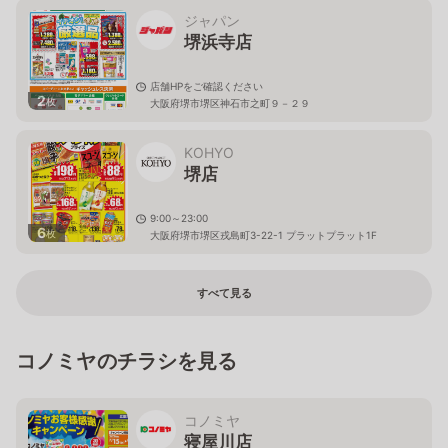
ジャパン
堺浜寺店
店舗HPをご確認ください
2
枚
大阪府堺市堺区神石市之町９－２９
KOHYO
堺店
9:00～23:00
6
枚
大阪府堺市堺区戎島町3-22-1 プラットプラット1F
すべて見る
コノミヤのチラシを見る
コノミヤ
寝屋川店