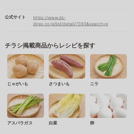
公式サイト
https://www.ds-
direx.co.jp/list/detail/7393&search=p
チラシ掲載商品からレシピを探す
じゃがいも
さつまいも
ニラ
アスパラガス
白菜
卵