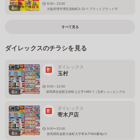
9:00～23:00
6
枚
大阪府堺市堺区戎島町3-22-1 プラットプラット1F
すべて見る
ダイレックスのチラシを見る
ダイレックス
玉村
9:00～22:00
6
群馬県佐波郡玉村町上之手1480-1（玉村ショッピングセ
枚
ンター内）
ダイレックス
寄木戸店
9:00〜22:00
6
枚
群馬県邑楽郡大泉町大字寄木戸993番地の1