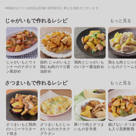
※明細されている内容は店舗の実売状況と異なる場合がございます。
じゃがいもで作れるレシピ
もっと見る
じゃがいもとウイ
節約 じゃがいもと
鶏肉とじゃがいも
鶏もも肉とじゃ
ンナーのナポリタ
鶏むね肉のマヨ醤
のバター醤油炒め
いものクリーム
ン風炒め
油炒め
さつまいもで作れるレシピ
もっと見る
さつまいもと鶏肉
さつまいもとじゃ
豚バラ肉とさつま
揚げない さつま
のハニーマスター
がいものホクホク
いもの甘辛煮
も入り黒酢酢鶏
ド焼き
グラタン