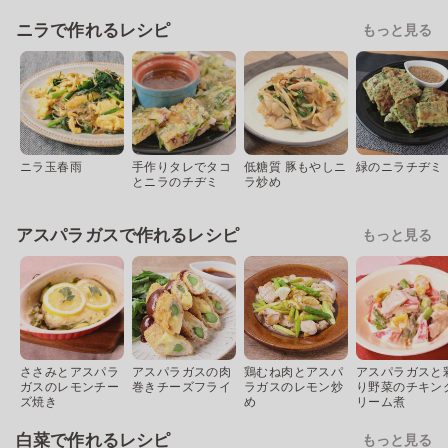
ニラで作れるレシピ
もっと見る
ニラ玉春雨
手作りタレでタコ
低糖質 豚もやしニ
緑のニラチヂミ
とニラのチヂミ
ラ炒め
アスパラガスで作れるレシピ
もっと見る
ささみとアスパラ
アスパラガスの肉
鶏むね肉とアスパ
アスパラガスと
ガスのレモンチー
巻きチーズフライ
ラガスのレモン炒
り野菜のチキン
ズ焼き
め
リーム煮
白菜で作れるレシピ
もっと見る