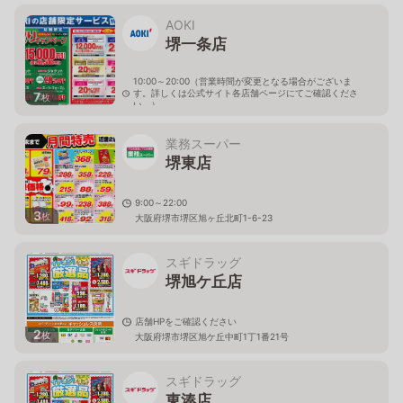
AOKI
堺一条店
10:00～20:00（営業時間が変更となる場合がございま
す。詳しくは公式サイト各店舗ページにてご確認くださ
7
枚
い。）
大阪府堺市堺区一条通2-7
業務スーパー
堺東店
9:00～22:00
3
枚
大阪府堺市堺区旭ヶ丘北町1-6-23
スギドラッグ
堺旭ケ丘店
店舗HPをご確認ください
2
枚
大阪府堺市堺区旭ケ丘中町1丁1番21号
スギドラッグ
東湊店