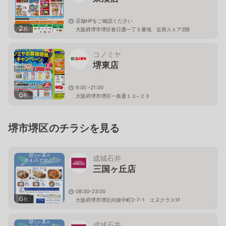
店舗HPをご確認ください
2
枚
大阪府堺市堺区春日通一丁５番地 近商ストア2階
コノミヤ
堺東店
9:00 -21:00
6
枚
大阪府堺市堺区一条通１３−２３
堺市堺区のチラシを見る
成城石井
三国ヶ丘店
08:00-23:00
6
枚
大阪府堺市堺区向陵中町2-7-1 エヌクラス1F
成城石井