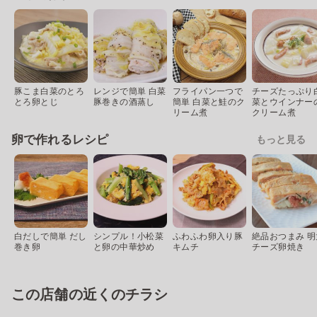
豚こま白菜のとろ
レンジで簡単 白菜
フライパン一つで
チーズたっぷり
とろ卵とじ
豚巻きの酒蒸し
簡単 白菜と鮭のク
菜とウインナー
リーム煮
クリーム煮
卵で作れるレシピ
もっと見る
白だしで簡単 だし
シンプル！小松菜
ふわふわ卵入り豚
絶品おつまみ 明
巻き卵
と卵の中華炒め
キムチ
チーズ卵焼き
この店舗の近くのチラシ