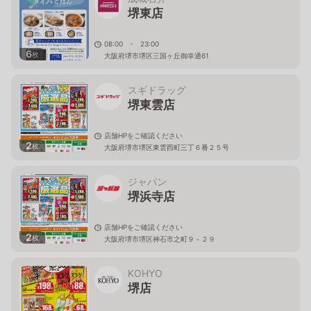
堺東店
08:00 - 23:00
6
枚
大阪府堺市堺区三国ヶ丘御幸通61
スギドラッグ
堺東雲店
店舗HPをご確認ください
2
枚
大阪府堺市堺区東雲西町三丁６番２５号
ジャパン
堺浜寺店
店舗HPをご確認ください
2
枚
大阪府堺市堺区神石市之町９－２９
KOHYO
堺店