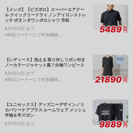
【メンズ】【ビズポロ】スーパーエアクー
ル クイックリードライ ノンアイロンストレ
ッチ ボタンダウンポロシャツ 市松
5489
税込
8月9日(日)まで
円
※特設コーナーにて特別価格...
【レディース】洗える 取り外しリボン付き
ノーカラージャケット風７分袖ワンピース
8月9日(日)まで
21890
税込
※特設コーナーにて特別価格...
円
【ユニセックス】ディズニーデザイン／リ
カバリーケアプラス ルームウェア メッシュ
半袖＆半ズボン
9889
税込
8月9日(日)まで
円