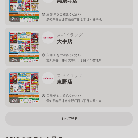
高蔵寺店
店舗HPをご確認ください
2
枚
愛知県春日井市高蔵寺町１丁目４６番地
スギドラッグ
大手店
店舗HPをご確認ください
2
枚
愛知県春日井市大手町３丁目２１番地６
スギドラッグ
東野店
店舗HPをご確認ください
2
枚
愛知県春日井市東野町西３丁目４番１０
すべて見る