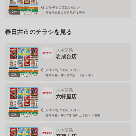
店舗HPをご確認ください
2
枚
愛知県春日井市春見町１番地
春日井市のチラシを見る
スギ薬局
岩成台店
店舗HPをご確認ください
2
枚
愛知県春日井市岩成台５丁目２番７
スギ薬局
六軒屋店
店舗HPをご確認ください
2
枚
愛知県春日井市六軒屋町五丁目２２番地
スギ薬局