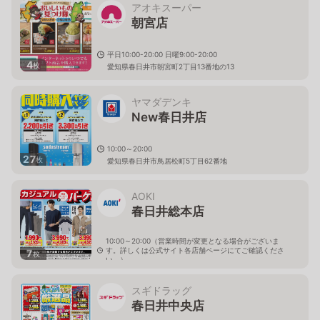
アオキスーパー
朝宮店
平日10:00-20:00 日曜9:00-20:00
4
枚
愛知県春日井市朝宮町2丁目13番地の13
ヤマダデンキ
New春日井店
10:00～20:00
27
枚
愛知県春日井市鳥居松町5丁目62番地
AOKI
春日井総本店
10:00～20:00（営業時間が変更となる場合がございま
す。詳しくは公式サイト各店舗ページにてご確認くださ
7
枚
い。）
愛知県春日井市春見町2-1
スギドラッグ
春日井中央店