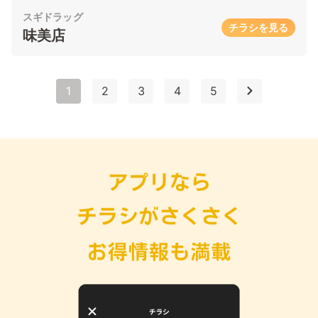
スギドラッグ
チラシを見る
味美店
1
2
3
4
5