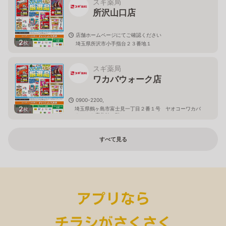
スギ薬局
所沢山口店
店舗ホームページにてご確認ください
2
枚
埼玉県所沢市小手指台２３番地１
スギ薬局
ワカバウォーク店
0900-2200,
2
埼玉県鶴ヶ島市富士見一丁目２番１号 ヤオコーワカバ
枚
ウォーク店北館１階
すべて見る