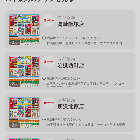
スギ薬局
高崎飯塚店
店舗ホームページにてご確認ください
2
枚
群馬県高崎市飯塚町１１５０番５号 ウニクス高崎内
スギ薬局
岩槻西町店
店舗HPをご確認ください
2
埼玉県さいたま市岩槻区西町２丁目５番１号 ヤオコー
枚
岩槻西町店内１階
スギ薬局
所沢北原店
店舗HPをご確認ください
2
埼玉県所沢市北原町１４０４番地 ヤオコー所沢北原店
枚
内