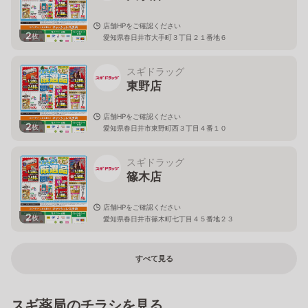
店舗HPをご確認ください
2
枚
愛知県春日井市大手町３丁目２１番地６
スギドラッグ
東野店
店舗HPをご確認ください
2
枚
愛知県春日井市東野町西３丁目４番１０
スギドラッグ
篠木店
店舗HPをご確認ください
2
枚
愛知県春日井市篠木町七丁目４５番地２３
すべて見る
スギ薬局のチラシを見る