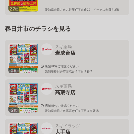
27
枚
愛知県春日井市六軒屋町字東丘22 イーアス春日井2階
春日井市のチラシを見る
スギ薬局
岩成台店
店舗HPをご確認ください
2
枚
愛知県春日井市岩成台５丁目２番７
スギ薬局
高蔵寺店
店舗HPをご確認ください
2
枚
愛知県春日井市高蔵寺町１丁目４６番地
スギドラッグ
大手店