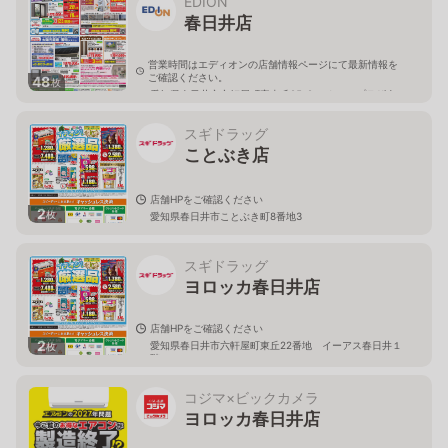
EDION
春日井店
営業時間はエディオンの店舗情報ページにて最新情報を
ご確認ください。
48
枚
愛知県春日井市六軒屋町字東丘25-2 アクロスプラザ春
日井
スギドラッグ
ことぶき店
店舗HPをご確認ください
2
枚
愛知県春日井市ことぶき町8番地3
スギドラッグ
ヨロッカ春日井店
店舗HPをご確認ください
2
愛知県春日井市六軒屋町東丘22番地 イーアス春日井１
枚
階
コジマ×ビックカメラ
ヨロッカ春日井店