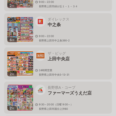
9:00～22:00
2
枚
長野県上田市緑が丘１－１－３４
ダイレックス
中之条
9:00～22:00
6
枚
長野県上田市中之条390-2
ザ・ビッグ
上田中央店
24時間営業
2
枚
長野県上田市中央5-13-31
長野県A・コープ
ファーマーズうえだ店
9:30～20:00（日曜 9:00～）
2
枚
長野県上田市国分上沖80