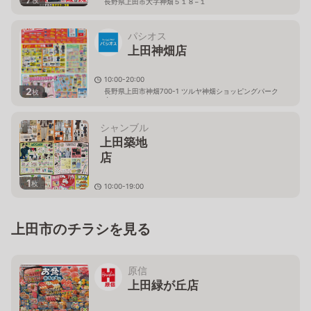
枚
長野県上田市大字神畑５１８−１
パシオス
上田神畑店
10:00-20:00
2
長野県上田市神畑700-1 ツルヤ神畑ショッピングパーク
枚
内
シャンブル
上田築地
店
1
枚
10:00-19:00
長野県上田市築地１５０－
１
上田市のチラシを見る
原信
上田緑が丘店