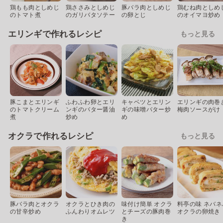
鶏もも肉としめじ
鶏ささみとしめじ
豚バラ肉としめじ
鶏むね肉としめ
のトマト煮
のガリバタソテー
の卵とじ
のオイマヨ炒め
エリンギで作れるレシピ
もっと見る
豚こまとエリンギ
ふわふわ卵とエリ
キャベツとエリン
エリンギの肉巻
のトマトクリーム
ンギのバター醤油
ギの味噌バター炒
梅肉ソースがけ
煮
炒め
め
オクラで作れるレシピ
もっと見る
豚バラ肉とオクラ
オクラとひき肉の
味付け簡単 オクラ
料亭の味 ネバネ
の甘辛炒め
ふんわりオムレツ
とチーズの豚肉巻
オクラの卵焼き
き