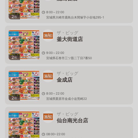
8:00～22:00
2
枚
宮城県大崎市鹿島台木間塚字小谷地295-1
ザ・ビッグ
釜大街道店
9:00～22:00
2
枚
宮城県石巻市三ツ股二丁目7番50
ザ・ビッグ
金成店
8:00～22:00
2
枚
宮城県栗原市金成小迫荒崎22
ザ・ビッグ
仙台南光台店
08:00~22:00