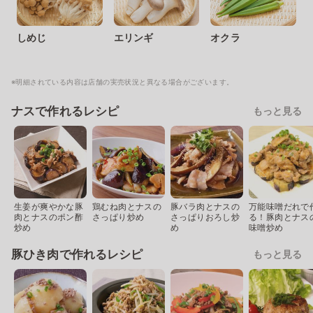
しめじ
エリンギ
オクラ
※明細されている内容は店舗の実売状況と異なる場合がございます。
ナスで作れるレシピ
もっと見る
生姜が爽やかな豚
鶏むね肉とナスの
豚バラ肉とナスの
万能味噌だれで
肉とナスのポン酢
さっぱり炒め
さっぱりおろし炒
る！豚肉とナス
炒め
め
味噌炒め
豚ひき肉で作れるレシピ
もっと見る