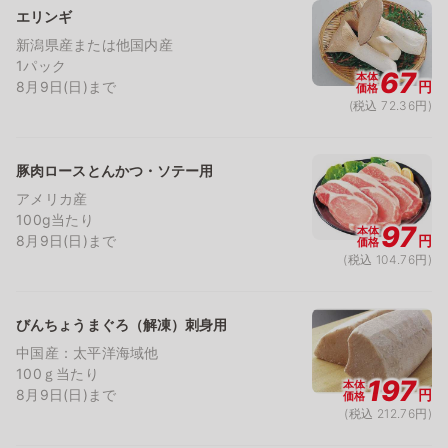
エリンギ
新潟県産または他国内産
1パック
67
本体
8月9日(日)まで
円
価格
(税込 72.36円)
豚肉ロースとんかつ・ソテー用
アメリカ産
100g当たり
97
本体
8月9日(日)まで
円
価格
(税込 104.76円)
びんちょうまぐろ（解凍）刺身用
中国産：太平洋海域他
100ｇ当たり
197
本体
8月9日(日)まで
円
価格
(税込 212.76円)