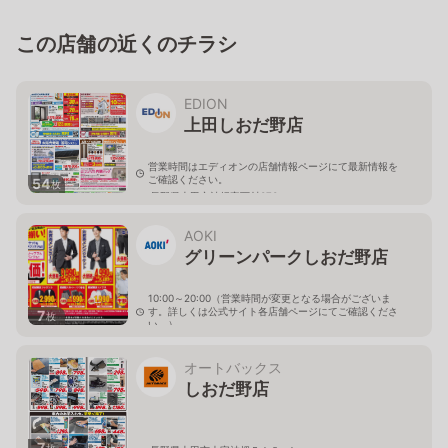
この店舗の近くのチラシ
EDION
上田しおだ野店
営業時間はエディオンの店舗情報ページにて最新情報を
ご確認ください。
54
枚
長野県上田市神畑字西村373
AOKI
グリーンパークしおだ野店
10:00～20:00（営業時間が変更となる場合がございま
す。詳しくは公式サイト各店舗ページにてご確認くださ
7
枚
い。）
長野県上田市神畑469
オートバックス
しおだ野店
7