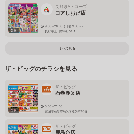
長野県A・コープ
コアしおだ店
9:30～20:00（日曜 9:00～）
2
枚
長野県上田市中野64-1
すべて見る
ザ・ビッグのチラシを見る
ザ・ビッグ
石巻鹿又店
8:00～22:00
2
枚
宮城県石巻市鹿又字道的前60番１
ザ・ビッグ
鹿島台店