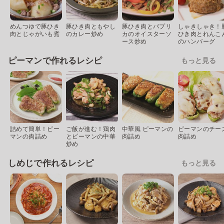
めんつゆで豚ひき
豚ひき肉ともやし
豚ひき肉とパプリ
しゃきしゃき！
肉とじゃがいも煮
のカレー炒め
カのオイスターソ
ひき肉とれんこ
ース炒め
のハンバーグ
ピーマンで作れるレシピ
もっと見る
詰めて簡単！ピー
ご飯が進む！鶏肉
中華風 ピーマンの
ピーマンのチー
マンの肉詰め
とピーマンの中華
肉詰め
肉詰め
炒め
しめじで作れるレシピ
もっと見る