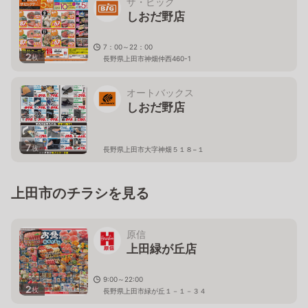
ザ・ビッグ
しおだ野店
7：00～22：00
2
枚
長野県上田市神畑仲西460-1
オートバックス
しおだ野店
7
枚
長野県上田市大字神畑５１８−１
上田市のチラシを見る
原信
上田緑が丘店
9:00～22:00
2
枚
長野県上田市緑が丘１－１－３４