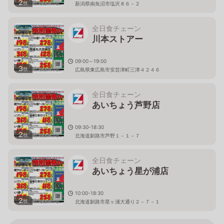
2
枚
新潟県南魚沼市塩沢８６－２
全日食チェーン
川本ストアー
09:00～19:00
3
枚
広島県東広島市安芸津町三津４２４６
全日食チェーン
あいちょう芦野店
09:30-18:30
2
枚
北海道釧路市芦野１－１－７
全日食チェーン
あいちょう星が浦店
10:00-18:30
2
枚
北海道釧路市星ヶ浦大通り２－７－１