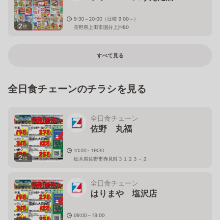
9:30～20:00（日曜 9:00～）
2
枚
長野県上田市国分上沖80
すべて見る
全日食チェーンのチラシを見る
全日食チェーン
佐野 丸福
10:00～19:30
2
枚
栃木県佐野市赤見町３１２３－２
全日食チェーン
はりまや 塩沢店
09:00～19:00