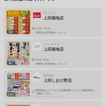
アベイル
上田築地店
10:00～19:00
5
枚
長野県上田市築地１５０−１
バースデイ
上田築地店
10:00-19:00
4
枚
長野県上田市築地１５４－２
EDION
上田しおだ野店
営業時間はエディオンの店舗情報ページにて最新情報を
ご確認ください。
54
枚
長野県上田市神畑字西村373