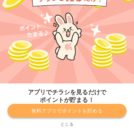
今すぐアプリをダウンロードする
アプリでチラシを見るだけで
ポイントが貯まる！
無料アプリでポイントを貯める
プライバシーポリシー
利用規約
運営会社
サービスに関してのお問い合わせ
チラシ掲載をお考えの方
とじる
Copyright© Kurashiru, Inc. All Rights Reserved.