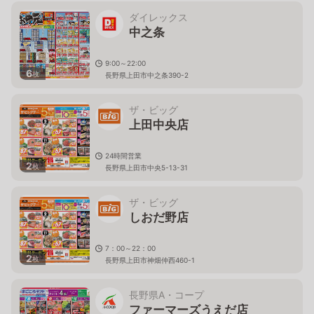
ダイレックス
中之条
9:00～22:00
6
枚
長野県上田市中之条390-2
ザ・ビッグ
上田中央店
24時間営業
2
枚
長野県上田市中央5-13-31
ザ・ビッグ
しおだ野店
7：00～22：00
2
枚
長野県上田市神畑仲西460-1
長野県A・コープ
ファーマーズうえだ店