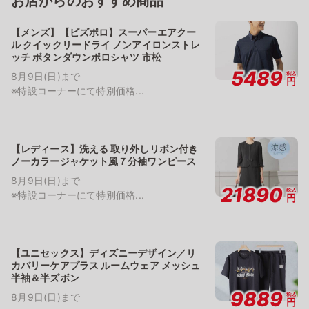
お店からのおすすめ商品
【メンズ】【ビズポロ】スーパーエアクー
ル クイックリードライ ノンアイロンストレ
ッチ ボタンダウンポロシャツ 市松
5489
税込
8月9日(日)まで
円
※特設コーナーにて特別価格...
【レディース】洗える 取り外しリボン付き
ノーカラージャケット風７分袖ワンピース
8月9日(日)まで
21890
税込
※特設コーナーにて特別価格...
円
【ユニセックス】ディズニーデザイン／リ
カバリーケアプラス ルームウェア メッシュ
半袖＆半ズボン
9889
税込
8月9日(日)まで
円