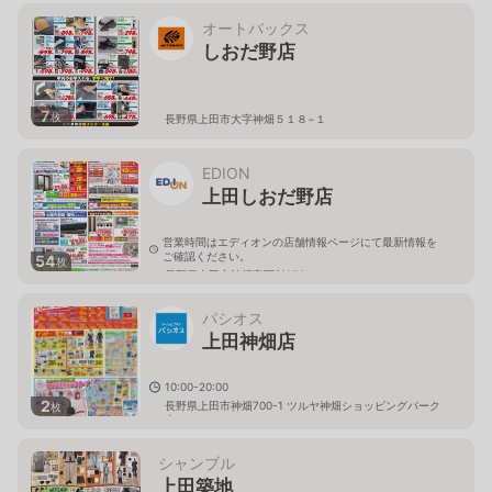
オートバックス
しおだ野店
7
枚
長野県上田市大字神畑５１８−１
EDION
上田しおだ野店
営業時間はエディオンの店舗情報ページにて最新情報を
ご確認ください。
54
枚
長野県上田市神畑字西村373
パシオス
上田神畑店
10:00-20:00
2
長野県上田市神畑700-1 ツルヤ神畑ショッピングパーク
枚
内
シャンブル
上田築地