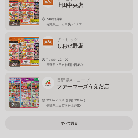
上田中央店
24時間営業
2
枚
長野県上田市中央5-13-31
ザ・ビッグ
しおだ野店
7：00～22：00
2
枚
長野県上田市神畑仲西460-1
長野県A・コープ
ファーマーズうえだ店
9:30～20:00（日曜 9:00～）
2
枚
長野県上田市国分上沖80
すべて見る