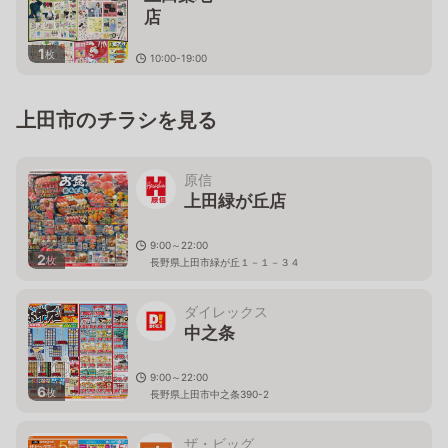
店
1
枚
10:00-19:00
長野県上田市築地１５０－
１
上田市のチラシを見る
原信
上田緑が丘店
9:00～22:00
2
枚
長野県上田市緑が丘１－１－３４
ダイレックス
中之条
9:00～22:00
6
枚
長野県上田市中之条390-2
ザ・ビッグ