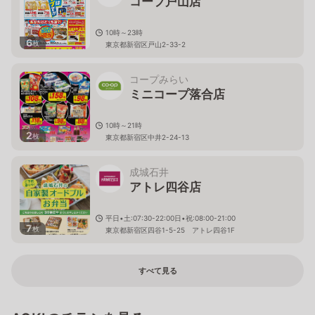
コープ戸山店
10時～23時
6
枚
東京都新宿区戸山2-33-2
コープみらい
ミニコープ落合店
10時～21時
2
枚
東京都新宿区中井2-24-13
成城石井
アトレ四谷店
平日•土:07:30-22:00日•祝:08:00-21:00
7
枚
東京都新宿区四谷1-5-25 アトレ四谷1F
すべて見る