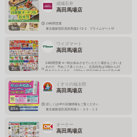
成城石井
高田馬場店
24時間営業
6
枚
東京都新宿区高田馬場2-13-2 プライムゲート1F
ワイズマート
高田馬場店
24時間営業 ※一時お休みさせていただく場合もございま
すので、予めご了承ください。 広告特売は10時から21
2
枚
時までとなります。 21時から翌日10時までは広告の価
格と異なる場合がございます。
東京都豊島区高田3-17-9
くすりの福太郎
高田馬場店
詳しくはHPの店舗情報をご覧ください
31
枚
東京都新宿区高田馬場１－３３－１３
オーケー
高田馬場店