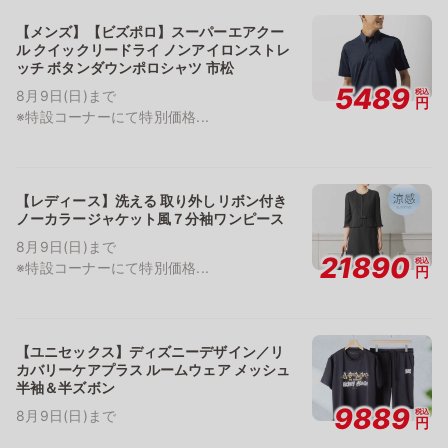
【メンズ】【ビズポロ】スーパーエアクー
ル クイックリードライ ノンアイロンストレ
ッチ ボタンダウンポロシャツ 市松
5489
税込
8月9日(日)まで
円
※特設コーナーにて特別価格...
【レディース】洗える 取り外しリボン付き
ノーカラージャケット風７分袖ワンピース
8月9日(日)まで
21890
税込
※特設コーナーにて特別価格...
円
【ユニセックス】ディズニーデザイン／リ
カバリーケアプラス ルームウェア メッシュ
半袖＆半ズボン
9889
税込
8月9日(日)まで
円