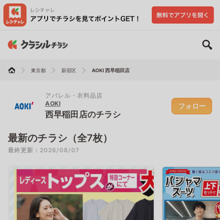
東京都
新宿区
AOKI 西早稲田店
アパレル・衣料品店
AOKI
フォロー
西早稲田店のチラシ
最新のチラシ（全7枚）
最終更新：2026/08/07