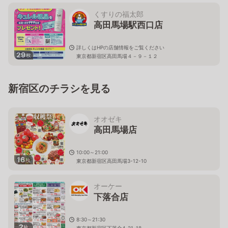
東京都豊島区高田3-17-9
くすりの福太郎
高田馬場駅西口店
詳しくはHPの店舗情報をご覧ください
29
枚
東京都新宿区高田馬場４－９－１２
新宿区のチラシを見る
オオゼキ
高田馬場店
10:00～21:00
16
枚
東京都新宿区高田馬場3-12-10
オーケー
下落合店
8:30～21:30
2
枚
東京都新宿区下落合4-21-18