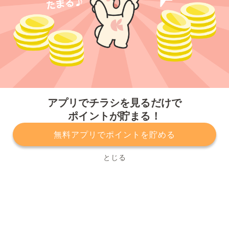
今すぐアプリをダウンロードする
アプリでチラシを見るだけで
ポイントが貯まる！
無料アプリでポイントを貯める
プライバシーポリシー
利用規約
運営会社
サービスに関してのお問い合わせ
チラシ掲載をお考えの方
とじる
Copyright© Kurashiru, Inc. All Rights Reserved.