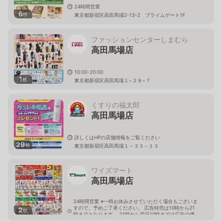
24時間営業
6
枚
東京都新宿区高田馬場2-13-2 プライムゲート1F
ファッションセンターしまむら
高田馬場店
10:00-20:00
1
枚
東京都新宿区高田馬場１−２８−７
くすりの福太郎
高田馬場店
詳しくはHPの店舗情報をご覧ください
29
枚
東京都新宿区高田馬場１－３３－１３
ワイズマート
高田馬場店
24時間営業 ※一時お休みさせていただく場合もございま
すので、予めご了承ください。 広告特売は10時から21
2
枚
時までとなります。 21時から翌日10時までは広告の価
格と異なる場合がございます。