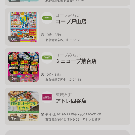
コープみらい
コープ戸山店
10時～23時
6
枚
東京都新宿区戸山2-33-2
コープみらい
ミニコープ落合店
10時～21時
2
枚
東京都新宿区中井2-24-13
成城石井
アトレ四谷店
平日•土:07:30-22:00日•祝:08:00-21:00
7
枚
東京都新宿区四谷1-5-25 アトレ四谷1F