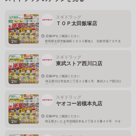
スギドラッグ
ＴＯＰ太田飯塚店
店舗HPをご確認ください
2
群馬県太田市飯塚町１９３３番地１ 生鮮市場ＴＯＰ太
枚
田飯塚店１階
スギドラッグ
東武ストア西川口店
店舗HPをご確認ください
2
埼玉県川口市並木二丁目２２番１号 東武ストア西川口
枚
店２階
スギドラッグ
ヤオコー岩槻本丸店
店舗HPをご確認ください
2
埼玉県さいたま市岩槻区本丸３丁目２０番４５号 ヤオ
枚
コー岩槻本丸店２階