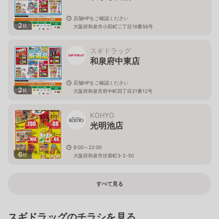
店舗HPをご確認ください
2
枚
大阪府和泉市小田町二丁目16番56号
スギドラッグ
和泉府中東店
店舗HPをご確認ください
2
枚
大阪府和泉市府中町四丁目21番12号
KOHYO
光明池店
9:00～22:00
6
枚
大阪府和泉市伏屋町3-2-50
すべて見る
スギドラッグのチラシを見る