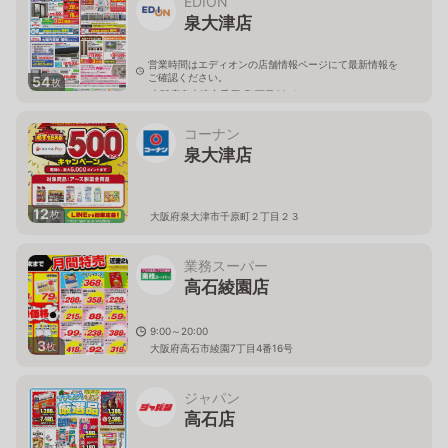
EDION
泉大津店
営業時間はエディオンの店舗情報ページにて最新情報を
ご確認ください。
54
枚
大阪府泉大津市千原町1丁目88-1
コーナン
泉大津店
12
枚
大阪府泉大津市千原町２丁目２３
業務スーパー
高石綾園店
9:00～20:00
3
枚
大阪府高石市綾園7丁目4番16号
ジャパン
高石店