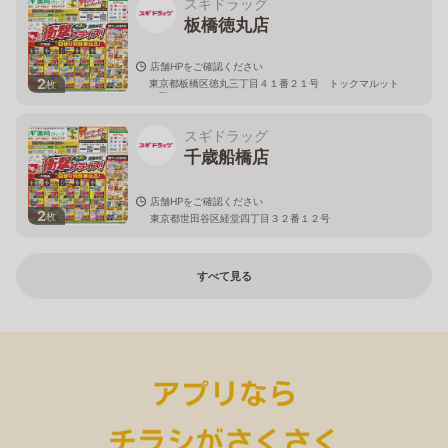
スギドラッグ
板橋徳丸店
店舗HPをご確認ください
2
東京都板橋区徳丸三丁目４１番２１号 トックマルット
枚
１階
スギドラッグ
千歳船橋店
店舗HPをご確認ください
2
枚
東京都世田谷区経堂四丁目３２番１２号
すべて見る