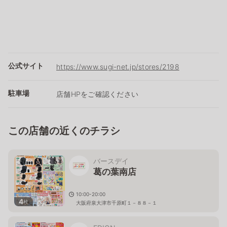
公式サイト
https://www.sugi-net.jp/stores/2198
駐車場
店舗HPをご確認ください
この店舗の近くのチラシ
バースデイ
葛の葉南店
10:00-20:00
4
枚
大阪府泉大津市千原町１－８８－１