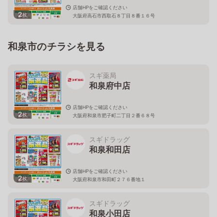
店舗HPをご確認ください
2
枚
大阪府高石市西取石８丁目８番１６号
和泉市のチラシを見る
スギ薬局
和泉府中店
店舗HPをご確認ください
2
枚
大阪府和泉市肥子町二丁目２番６８号
スギドラッグ
和泉和田店
店舗HPをご確認ください
2
枚
大阪府和泉市和田町２７６番地１
スギドラッグ
和泉小田店